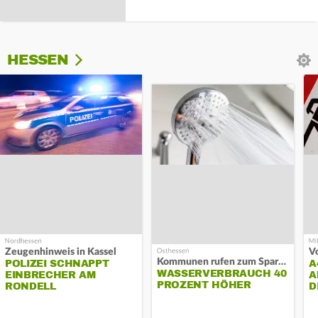
HESSEN
Zeugenhinweis in Kassel
Kommunen rufen zum Sparen auf
POLIZEI SCHNAPPT
A
WASSERVERBRAUCH 40
EINBRECHER AM
A
PROZENT HÖHER
RONDELL
D