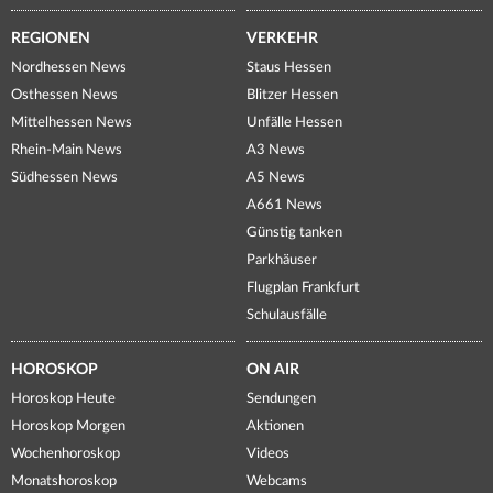
REGIONEN
VERKEHR
Nordhessen News
Staus Hessen
Osthessen News
Blitzer Hessen
Mittelhessen News
Unfälle Hessen
Rhein-Main News
A3 News
Südhessen News
A5 News
A661 News
Günstig tanken
Parkhäuser
Flugplan Frankfurt
Schulausfälle
HOROSKOP
ON AIR
Horoskop Heute
Sendungen
Horoskop Morgen
Aktionen
Wochenhoroskop
Videos
Monatshoroskop
Webcams