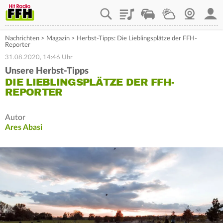
Playlist
Staupilot
Wetter
Webcam
Mein
Nachrichten
>
Magazin
>
Herbst-Tipps: Die Lieblingsplätze der FFH-
Reporter
31.08.2020, 14:46 Uhr
Unsere Herbst-Tipps
DIE LIEBLINGSPLÄTZE DER FFH-
REPORTER
Autor
Ares Abasi