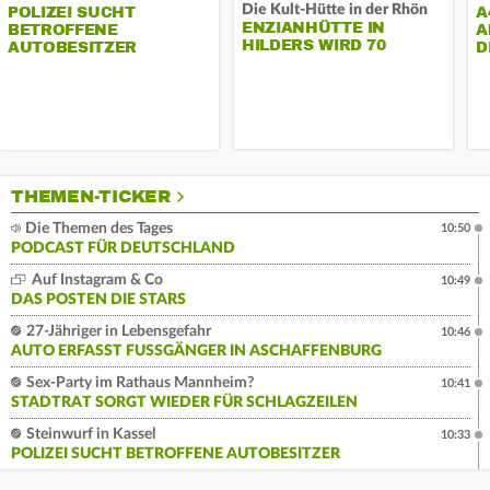
Die Kult-Hütte in der Rhön
POLIZEI SUCHT
A
ENZIANHÜTTE IN
BETROFFENE
A
HILDERS WIRD 70
AUTOBESITZER
D
THEMEN-TICKER
Die Themen des Tages
10:50
PODCAST FÜR DEUTSCHLAND
Auf Instagram & Co
10:49
DAS POSTEN DIE STARS
27-Jähriger in Lebensgefahr
10:46
AUTO ERFASST FUSSGÄNGER IN ASCHAFFENBURG
Sex-Party im Rathaus Mannheim?
10:41
STADTRAT SORGT WIEDER FÜR SCHLAGZEILEN
Steinwurf in Kassel
10:33
POLIZEI SUCHT BETROFFENE AUTOBESITZER