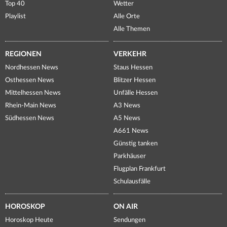
Top 40
Wetter
Playlist
Alle Orte
Alle Themen
REGIONEN
VERKEHR
Nordhessen News
Staus Hessen
Osthessen News
Blitzer Hessen
Mittelhessen News
Unfälle Hessen
Rhein-Main News
A3 News
Südhessen News
A5 News
A661 News
Günstig tanken
Parkhäuser
Flugplan Frankfurt
Schulausfälle
HOROSKOP
ON AIR
Horoskop Heute
Sendungen