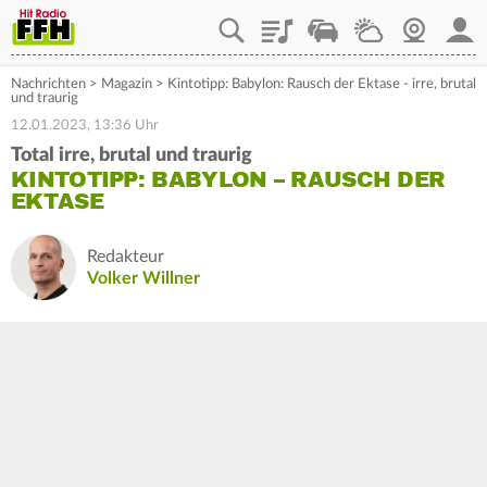
Playlist
Staupilot
Wetter
Webcam
Mein
Nachrichten
>
Magazin
>
Kintotipp: Babylon: Rausch der Ektase - irre, brutal
und traurig
12.01.2023, 13:36 Uhr
Total irre, brutal und traurig
KINTOTIPP: BABYLON – RAUSCH DER
EKTASE
Redakteur
Volker Willner