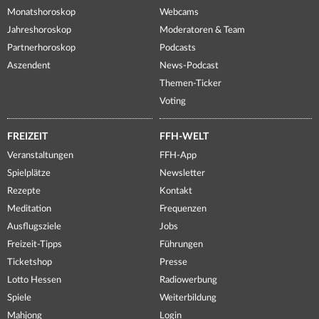
Monatshoroskop
Webcams
Jahreshoroskop
Moderatoren & Team
Partnerhoroskop
Podcasts
Aszendent
News-Podcast
Themen-Ticker
Voting
FREIZEIT
FFH-WELT
Veranstaltungen
FFH-App
Spielplätze
Newsletter
Rezepte
Kontakt
Meditation
Frequenzen
Ausflugsziele
Jobs
Freizeit-Tipps
Führungen
Ticketshop
Presse
Lotto Hessen
Radiowerbung
Spiele
Weiterbildung
Mahjong
Login