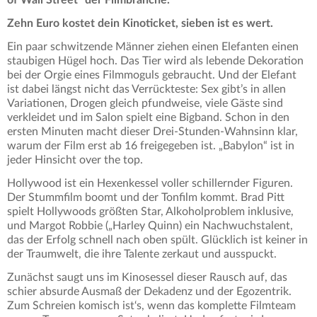
Zehn Euro kostet dein Kinoticket, sieben ist es wert.
Ein paar schwitzende Männer ziehen einen Elefanten einen
staubigen Hügel hoch. Das Tier wird als lebende Dekoration
bei der Orgie eines Filmmoguls gebraucht. Und der Elefant
ist dabei längst nicht das Verrückteste: Sex gibt’s in allen
Variationen, Drogen gleich pfundweise, viele Gäste sind
verkleidet und im Salon spielt eine Bigband. Schon in den
ersten Minuten macht dieser Drei-Stunden-Wahnsinn klar,
warum der Film erst ab 16 freigegeben ist. „Babylon“ ist in
jeder Hinsicht over the top.
Hollywood ist ein Hexenkessel voller schillernder Figuren.
Der Stummfilm boomt und der Tonfilm kommt. Brad Pitt
spielt Hollywoods größten Star, Alkoholproblem inklusive,
und Margot Robbie („Harley Quinn) ein Nachwuchstalent,
das der Erfolg schnell nach oben spült. Glücklich ist keiner in
der Traumwelt, die ihre Talente zerkaut und ausspuckt.
Zunächst saugt uns im Kinosessel dieser Rausch auf, das
schier absurde Ausmaß der Dekadenz und der Egozentrik.
Zum Schreien komisch ist‘s, wenn das komplette Filmteam