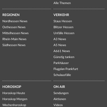
Alle Themen
REGIONEN
VERKEHR
Nordhessen News
Staus Hessen
Osthessen News
Blitzer Hessen
Mittelhessen News
Unfälle Hessen
Rhein-Main News
A3 News
Südhessen News
A5 News
A661 News
Günstig tanken
Parkhäuser
Flugplan Frankfurt
Schulausfälle
HOROSKOP
ON AIR
Horoskop Heute
Sendungen
Horoskop Morgen
Aktionen
Wochenhoroskop
Videos