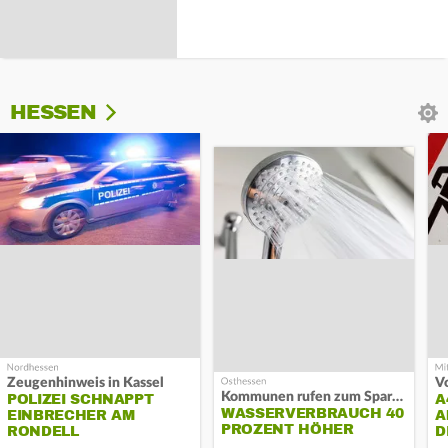
HESSEN
Zeugenhinweis in Kassel
Kommunen rufen zum Sparen auf
POLIZEI SCHNAPPT
A
WASSERVERBRAUCH 40
EINBRECHER AM
A
PROZENT HÖHER
RONDELL
D