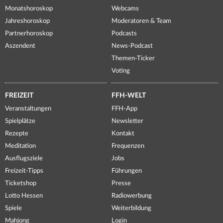
Monatshoroskop
Webcams
Jahreshoroskop
Moderatoren & Team
Partnerhoroskop
Podcasts
Aszendent
News-Podcast
Themen-Ticker
Voting
FREIZEIT
FFH-WELT
Veranstaltungen
FFH-App
Spielplätze
Newsletter
Rezepte
Kontakt
Meditation
Frequenzen
Ausflugsziele
Jobs
Freizeit-Tipps
Führungen
Ticketshop
Presse
Lotto Hessen
Radiowerbung
Spiele
Weiterbildung
Mahjong
Login