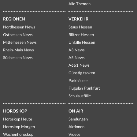
Alle Themen
REGIONEN
VERKEHR
Nordhessen News
Staus Hessen
Osthessen News
Blitzer Hessen
Mittelhessen News
Unfälle Hessen
Rhein-Main News
A3 News
Südhessen News
A5 News
A661 News
Günstig tanken
Parkhäuser
Flugplan Frankfurt
Schulausfälle
HOROSKOP
ON AIR
Horoskop Heute
Sendungen
Horoskop Morgen
Aktionen
Wochenhoroskop
Videos