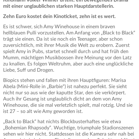
mit einer unglaublichen starken Hauptdarstellerin.
Zehn Euro kostet dein Kinoticket, zehn ist es wert.
Es ist schwer, sich Amy Winehouse in einem braven
hellblauen Pulli vorzustellen. Am Anfang von „Black to Black“
trägt sie einen. Da ist sie noch ein Teenager, aber schon
zuversichtlich, mit ihrer Musik die Welt zu erobern. Zuerst
spielt Amy in Pubs, startet schnell durch und hat früh den
Mumm, mächtigen Musikbossen ihre Meinung vor den Latz
zu knallen. Es folgen Weltruhm, aber auch eine unglückliche
Liebe, Suff und Drogen.
Biopics stehen und fallen mit ihren Hauptfiguren: Marisa
Abela (Mini-Rolle in „Barbie“) ist nahezu perfekt. Sie sieht
nicht nur so aus wie der kaputte Star, den sie verkörpert.
Auch ihr Gesang ist unglaublich dicht an dem von Amy
Winehouse, die sie mal verletzlich spielt, mal rotzig. Und sie
ist 27 – so alt wie Amy geworden ist.
„Back to Black“ hat nichts Blockbusterhaftes wie etwa
„Bohemian Rhapsody“. Wuchtige, triumphale Stadionszenen
sehen wir hier nicht. Stattdessen ist die Kamera sehr nah bei