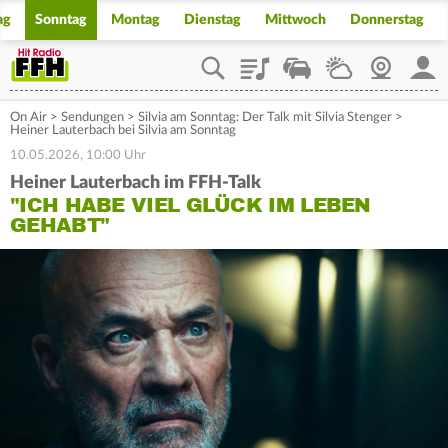
ag
Sonntag
Montag
Dienstag
Mittwoch
Donnerstag
Playlist
Staupilot
Wetter
Webcam
Mein
On Air
>
Sendungen
>
Silvia am Sonntag: Der Talk mit Silvia Stenger
>
Heiner Lauterbach bei Silvia am Sonntag
10.05.2026, 10:00 Uhr
Heiner Lauterbach im FFH-Talk
"ICH HABE VIEL GLÜCK IM LEBEN
GEHABT"