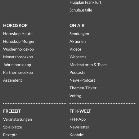
Flugplan Frankfurt
Schulausfälle
HOROSKOP
ON AIR
Horoskop Heute
Sendungen
Horoskop Morgen
Aktionen
Wochenhoroskop
Videos
Monatshoroskop
Webcams
Jahreshoroskop
Moderatoren & Team
Partnerhoroskop
Podcasts
Aszendent
News-Podcast
Themen-Ticker
Voting
FREIZEIT
FFH-WELT
Veranstaltungen
FFH-App
Spielplätze
Newsletter
Rezepte
Kontakt