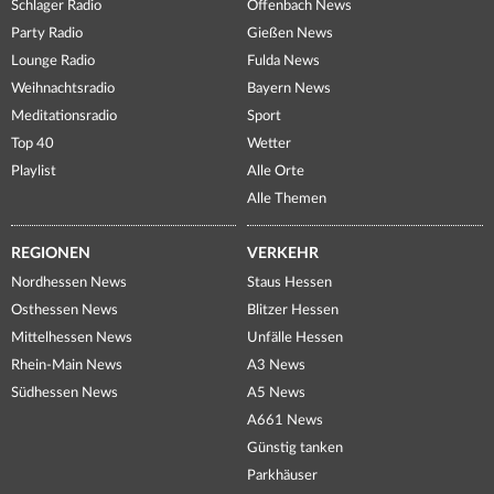
Schlager Radio
Offenbach News
Party Radio
Gießen News
Lounge Radio
Fulda News
Weihnachtsradio
Bayern News
Meditationsradio
Sport
Top 40
Wetter
Playlist
Alle Orte
Alle Themen
REGIONEN
VERKEHR
Nordhessen News
Staus Hessen
Osthessen News
Blitzer Hessen
Mittelhessen News
Unfälle Hessen
Rhein-Main News
A3 News
Südhessen News
A5 News
A661 News
Günstig tanken
Parkhäuser