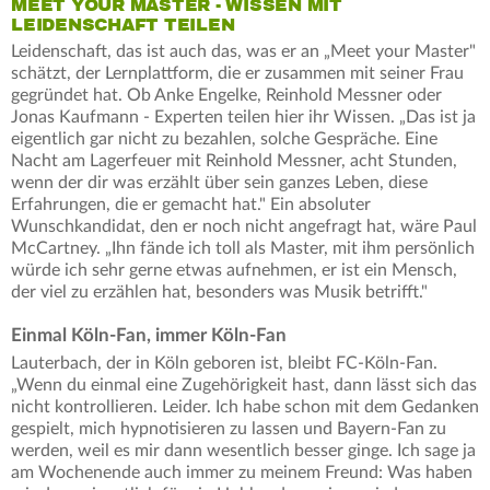
MEET YOUR MASTER - WISSEN MIT
LEIDENSCHAFT TEILEN
Leidenschaft, das ist auch das, was er an „Meet your Master"
schätzt, der Lernplattform, die er zusammen mit seiner Frau
gegründet hat. Ob Anke Engelke, Reinhold Messner oder
Jonas Kaufmann - Experten teilen hier ihr Wissen. „Das ist ja
eigentlich gar nicht zu bezahlen, solche Gespräche. Eine
Nacht am Lagerfeuer mit Reinhold Messner, acht Stunden,
wenn der dir was erzählt über sein ganzes Leben, diese
Erfahrungen, die er gemacht hat." Ein absoluter
Wunschkandidat, den er noch nicht angefragt hat, wäre Paul
McCartney. „Ihn fände ich toll als Master, mit ihm persönlich
würde ich sehr gerne etwas aufnehmen, er ist ein Mensch,
der viel zu erzählen hat, besonders was Musik betrifft."
Einmal Köln-Fan, immer Köln-Fan
Lauterbach, der in Köln geboren ist, bleibt FC-Köln-Fan.
„Wenn du einmal eine Zugehörigkeit hast, dann lässt sich das
nicht kontrollieren. Leider. Ich habe schon mit dem Gedanken
gespielt, mich hypnotisieren zu lassen und Bayern-Fan zu
werden, weil es mir dann wesentlich besser ginge. Ich sage ja
am Wochenende auch immer zu meinem Freund: Was haben