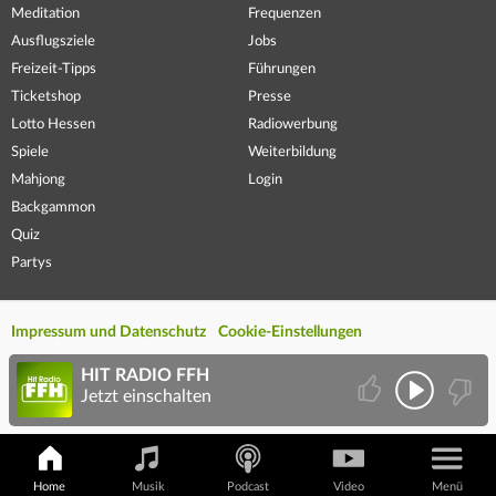
Meditation
Frequenzen
Ausflugsziele
Jobs
Freizeit-Tipps
Führungen
Ticketshop
Presse
Lotto Hessen
Radiowerbung
Spiele
Weiterbildung
Mahjong
Login
Backgammon
Quiz
Partys
Impressum und Datenschutz
Cookie-Einstellungen
HIT RADIO FFH
Jetzt einschalten
Home
Musik
Podcast
Video
Menü