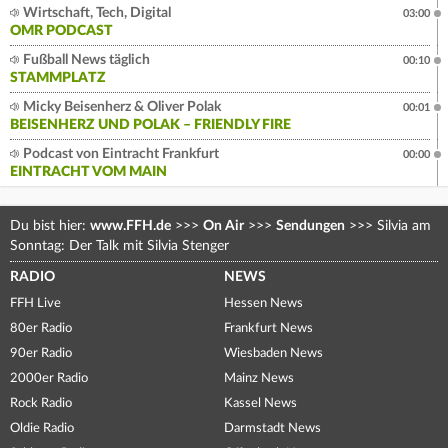
Wirtschaft, Tech, Digital
03:00
OMR PODCAST
Fußball News täglich
00:10
STAMMPLATZ
Micky Beisenherz & Oliver Polak
00:01
BEISENHERZ UND POLAK – FRIENDLY FIRE
Podcast von Eintracht Frankfurt
00:00
EINTRACHT VOM MAIN
Du bist hier:
www.FFH.de
>>>
On Air
>>>
Sendungen
>>>
Silvia am
Sonntag: Der Talk mit Silvia Stenger
RADIO
NEWS
FFH Live
Hessen News
80er Radio
Frankfurt News
90er Radio
Wiesbaden News
2000er Radio
Mainz News
Rock Radio
Kassel News
Oldie Radio
Darmstadt News