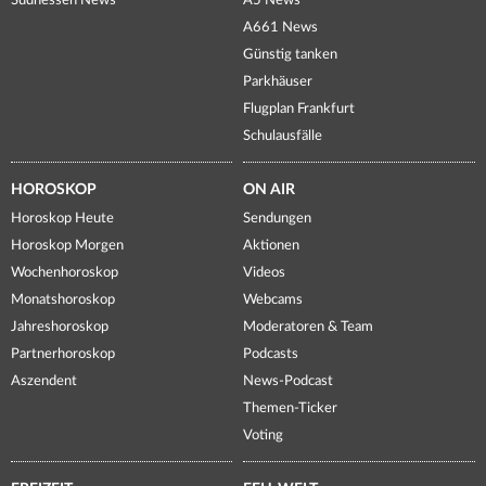
Südhessen News
A5 News
A661 News
Günstig tanken
Parkhäuser
Flugplan Frankfurt
Schulausfälle
HOROSKOP
ON AIR
Horoskop Heute
Sendungen
Horoskop Morgen
Aktionen
Wochenhoroskop
Videos
Monatshoroskop
Webcams
Jahreshoroskop
Moderatoren & Team
Partnerhoroskop
Podcasts
Aszendent
News-Podcast
Themen-Ticker
Voting