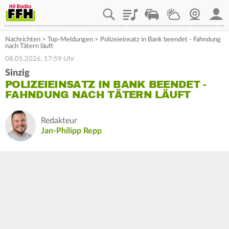
Playlist
Staupilot
Wetter
Webcam
Mein
Nachrichten
>
Top-Meldungen
>
Polizeieinsatz in Bank beendet - Fahndung
nach Tätern läuft
08.05.2026, 17:59 Uhr
Sinzig
POLIZEIEINSATZ IN BANK BEENDET -
FAHNDUNG NACH TÄTERN LÄUFT
Redakteur
Jan-Philipp Repp