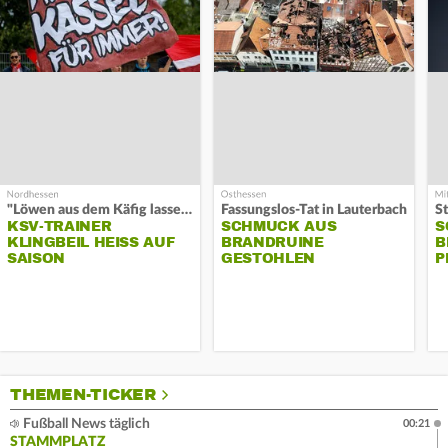
"Löwen aus dem Käfig lassen"
Fassungslos-Tat in Lauterbach
KSV-TRAINER
SCHMUCK AUS
S
KLINGBEIL HEISS AUF S
BRANDRUINE
B
AISON
GESTOHLEN
P
THEMEN-TICKER
Fußball News täglich
00:21
STAMMPLATZ