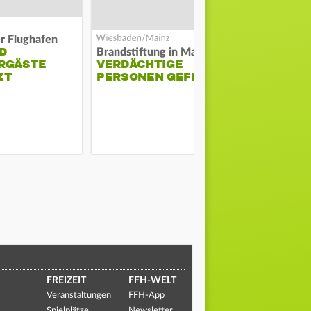
er Flughafen
D
DARMSTAD
Brandstiftung in Mainz-Kastel?
RGÄSTE
VERDÄCHTIGE
ERKÄMPFT
ZT
PERSONEN GEFILMT
GEGEN KI
FREIZEIT
FFH-WELT
Veranstaltungen
FFH-App
Spielplätze
Newsletter