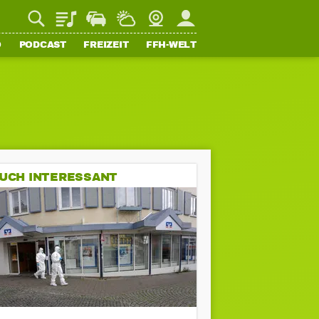
Playlist
Staupilot
Wetter
Webcam
Mein FFH
O
PODCAST
FREIZEIT
FFH-WELT
UCH INTERESSANT