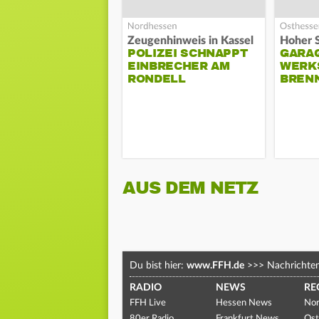
Zeugenhinweis in Kassel
POLIZEI SCHNAPPT
GARA
EINBRECHER AM
WERK
RONDELL
BREN
AUS DEM NETZ
Du bist hier:
www.FFH.de
>>>
Nachrichte
RADIO
NEWS
RE
FFH Live
Hessen News
Nor
80er Radio
Frankfurt News
Ost