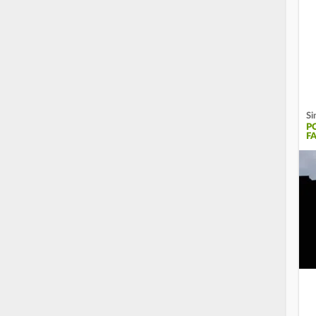
Si
P
F