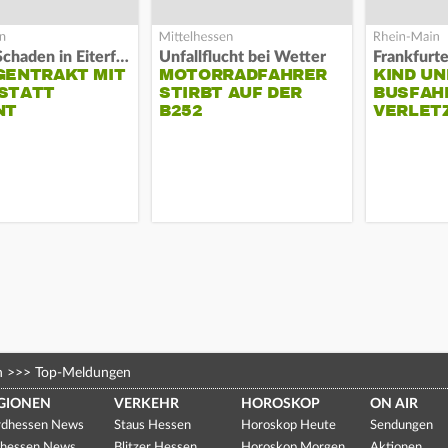
Hoher Schaden in Eiterfeld
Unfallflucht bei Wetter
Frankfurt
GENTRAKT MIT
MOTORRADFAHRER
KIND UN
STATT
STIRBT AUF DER
BUSFAH
NT
B252
VERLET
n
>>>
Top-Meldungen
GIONEN
VERKEHR
HOROSKOP
ON AIR
dhessen News
Staus Hessen
Horoskop Heute
Sendungen
hessen News
Blitzer Hessen
Horoskop Morgen
Aktionen