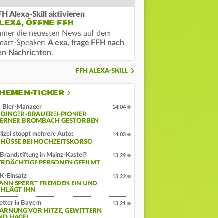
FH Alexa-Skill aktivieren
LEXA, ÖFFNE FFH
mmer die neuesten News auf dem
mart-Speaker:
Alexa, frage FFH nach
en Nachrichten
.
FFH ALEXA-SKILL
HEMEN-TICKER
Bier-Manager
14:04
RDINGER-BRAUEREI-PIONIER
ERNER BROMBACH GESTORBEN
lizei stoppt mehrere Autos
14:03
CHÜSSE BEI HOCHZEITSKORSO
Brandstiftung in Mainz-Kastel?
13:29
ERDÄCHTIGE PERSONEN GEFILMT
K-Einsatz
13:22
ANN SPERRT FREMDEN EIN UND
CHLÄGT IHN
tter in Bayern
13:21
ARNUNG VOR HITZE, GEWITTERN
ND HAGEL