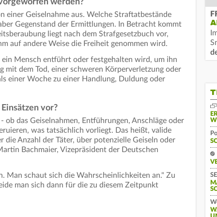
 vorgeworfen werden?
F
on einer Geiselnahme aus. Welche Straftatbestände
A
 aber Gegenstand der Ermittlungen. In Betracht kommt
I
eitsberaubung liegt nach dem Strafgesetzbuch vor,
S
hm auf andere Weise die Freiheit genommen wird.
d
ein Mensch entführt oder festgehalten wird, um ihn
ng mit dem Tod, einer schweren Körperverletzung oder
als einer Woche zu einer Handlung, Duldung oder
T
 Einsätzen vor?
E
n - ob das Geiselnahmen, Entführungen, Anschläge oder
W
eruieren, was tatsächlich vorliegt. Das heißt, valide
Po
 die Anzahl der Täter, über potenzielle Geiseln oder
S
Martin Bachmaier, Vizepräsident der Deutschen
V
n. Man schaut sich die Wahrscheinlichkeiten an." Zu
SE
M
ide man sich dann für die zu diesem Zeitpunkt
S
We
W
U