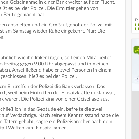
chen Geiselnahme in einer Bank weiter auf der Flucht.
ßt es bei der Polizei. Die Ermittler gehen von
ch Beute gemacht hat.
Fe
en abspielten und ein Großaufgebot der Polizei mit
U
Ü
 ist am Samstag wieder Ruhe eingekehrt. Nur: Die
en.
hnlich wie ihn Imker tragen, soll einen Mitarbeiter
 Freitag gegen 9.00 Uhr abgepasst und ihm einen
ben. Anschließend habe er zwei Personen in einem
eschlossen, hieß es bei der Polizei.
m Eintreffen der Polizei die Bank verlassen. Das
, weil beim Eintreffen der Einsatzkräfte unklar war,
nk waren. Die Polizei ging von einer Geisellage aus.
hließlich in das Gebäude ein, befreite die zwei
ht auf Verdächtige. Nach seinem Kenntnisstand habe die
en Tätern gehabt, sagte ein Polizeisprecher nach dem
rfall Waffen zum Einsatz kamen.