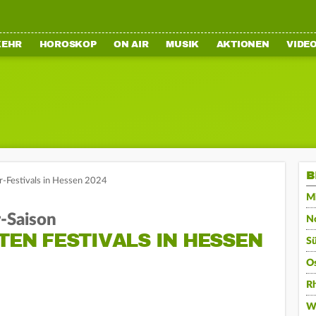
KEHR
HOROSKOP
ON AIR
MUSIK
AKTIONEN
VIDE
B
r-Festivals in Hessen 2024
Mi
r-Saison
N
STEN FESTIVALS IN HESSEN
S
O
R
W