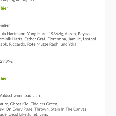
s
hier
Gießen
aula Hartmann, Yung Hurn, 1986zig, Aaron, Beyazz,
inik Hartz, Esther Graf, Florentina, Jamule, Lostboi
Rapk, Riccardo, Rote Mütze Raphi und Ydra.
29,99€
s
hier
 Waldschwimmbad Lich
ure, Ghost Kid, Fiddlers Green,
y, On Every Page, Thrown, Stain In The Canvas,
side, Dead Like Juliet, uvm.