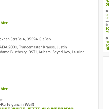
N
D
S
SE
s
hier
S
M
öckner-Straße 4, 35394 Gießen
B
S
RADA 2000, Trancemaster Krause, Justin
I
dame Blueberry, BSTJ, Auham, Seyed Key, Laurine
s
hier
Party ganz in Weiß