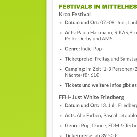
FESTIVALS IN MITTELHE
Kroa Festival
Datum und Ort:
07.-08. Juni, Lau
Acts:
Paula Hartmann, RIKAS,Bruck
Roller Derby und AMS.
Genre:
Indie-Pop
Ticketpreise:
Freitag und Samsta
Camping:
Im Zelt (1-3 Personen/
Nächte) für 61€
Tickets und weitere Infos gibt e
FFH- Just White Friedberg
Datum und Ort:
13. Juli, Friedbe
Acts:
Alle Farben, Pascal Letoubl
Genre:
Pop, Dance, EDM & Techn
Ticketpreise:
ab 39,50 €