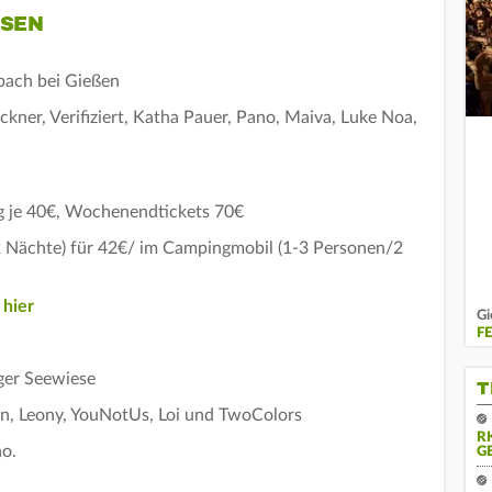
SSEN
bach bei Gießen
ner, Verifiziert, Katha Pauer, Pano, Maiva, Luke Noa,
g je 40€, Wochenendtickets 70€
2 Nächte) für 42€/ im Campingmobil (1-3 Personen/2
s
hier
Gi
F
rger Seewiese
T
on, Leony, YouNotUs, Loi und TwoColors
R
o.
G