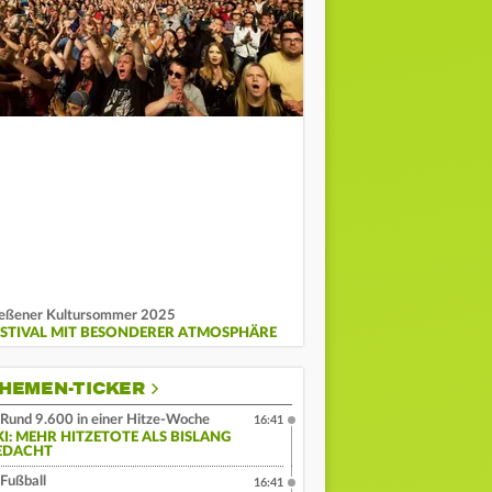
eßener Kultursommer 2025
ESTIVAL MIT BESONDERER ATMOSPHÄRE
HEMEN-TICKER
Rund 9.600 in einer Hitze-Woche
16:41
KI: MEHR HITZETOTE ALS BISLANG
EDACHT
Fußball
16:41