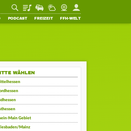
Playlist
Staupilot
Wetter
Webcam
Mein FFH
O
PODCAST
FREIZEIT
FFH-WELT
ITTE WÄHLEN
ttelhessen
ordhessen
üdhessen
sthessen
hein-Main Gebiet
iesbaden/Mainz