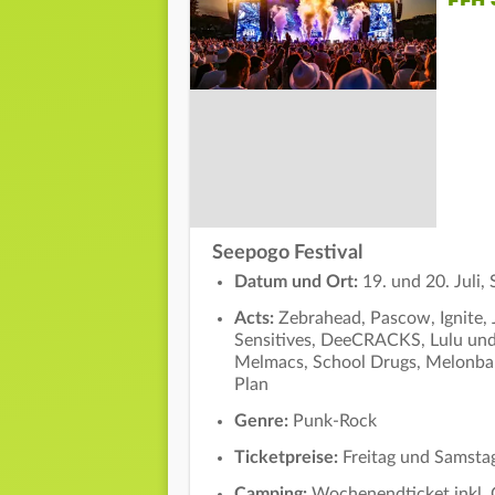
FFH 
Seepogo Festival
Datum und Ort:
19. und 20. Juli, 
Acts:
Zebrahead, Pascow, Ignite, 
Sensitives, DeeCRACKS, Lulu und
Melmacs, School Drugs, Melonball
Plan
Genre:
Punk-Rock
Ticketpreise:
Freitag und Samsta
Camping:
Wochenendticket inkl.