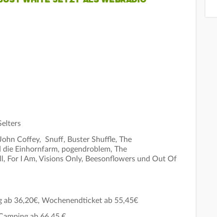
JUST WHITE JETZT ALS WEBRADIO
Selters
John Coffey, Snuff, Buster Shuffle, The
 die Einhornfarm, pogendroblem, The
, For I Am, Visions Only, Beesonflowers und Out Of
g ab 36,20€, Wochenendticket ab 55,45€
 Camping ab 66,45 €