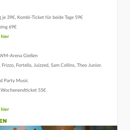
 je 39€, Kombi-Ticket für beide Tage 59€
ping 69€
s
hier
, WM-Arena Gießen
Frizzo, Fortella, Juizzed, Sam Collins, Theo Junior,
d Party Music
€, Wochenendticket 55€
s
hier
EN