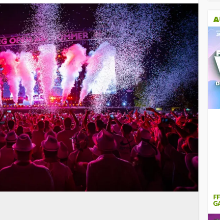
A
F
GA