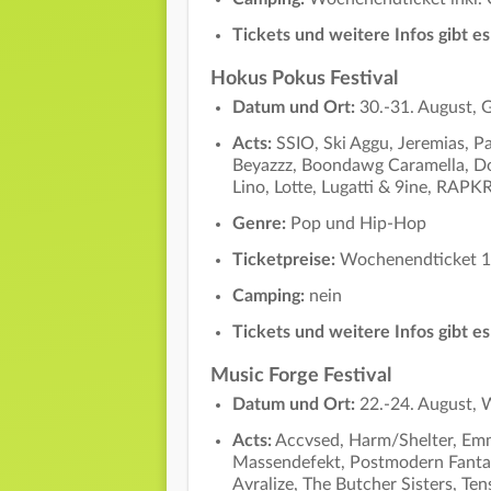
Tickets und weitere Infos gibt e
Hokus Pokus Festival
Datum und Ort:
30.-31. August, 
Acts:
SSIO, Ski Aggu, Jeremias, P
Beyazzz, Boondawg Caramella, Dom
Lino, Lotte, Lugatti & 9ine, RAPK
Genre:
Pop und Hip-Hop
Ticketpreise:
Wochenendticket 1
Camping:
nein
Tickets und weitere Infos gibt e
Music Forge Festival
Datum und Ort:
22.-24. August,
Acts:
Accvsed, Harm/Shelter, Emm
Massendefekt, Postmodern Fantas
Avralize, The Butcher Sisters, Ten