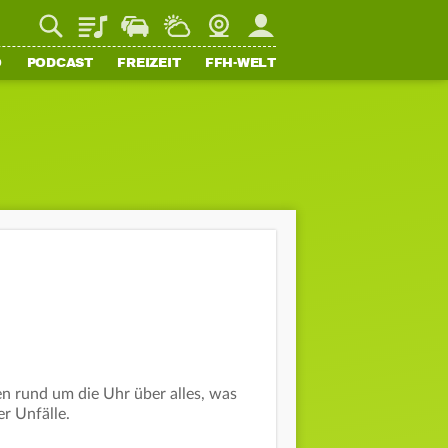
Playlist
Staupilot
Wetter
Webcam
Mein FFH
O
PODCAST
FREIZEIT
FFH-WELT
n rund um die Uhr über alles, was
er Unfälle.