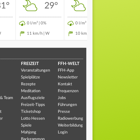
31°
29°
27°
0 l/m² | 0%
0 l/m² | 0%
0 l/m² | 
W
11 km/h | W
10 km/h | W
5 km/h 
FREIZEIT
FFH-WELT
Veranstaltungen
FFH-App
Spielplätze
Newsletter
Rezepte
Kontakt
Meditation
Frequenzen
 & Team
Ausflugsziele
Jobs
Freizeit-Tipps
Führungen
t
Ticketshop
Presse
er
Lotto Hessen
Radiowerbung
Spiele
Weiterbildung
Mahjong
Login
Backgammon