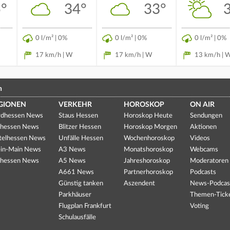
°
34°
33°
0 l/m² | 0%
0 l/m² | 0%
0 l/m² | 0%
17 km/h | W
17 km/h | W
13 km/h | 
n
GIONEN
VERKEHR
HOROSKOP
ON AIR
dhessen News
Staus Hessen
Horoskop Heute
Sendungen
hessen News
Blitzer Hessen
Horoskop Morgen
Aktionen
telhessen News
Unfälle Hessen
Wochenhoroskop
Videos
in-Main News
A3 News
Monatshoroskop
Webcams
hessen News
A5 News
Jahreshoroskop
Moderatoren
A661 News
Partnerhoroskop
Podcasts
Günstig tanken
Aszendent
News-Podcas
Parkhäuser
Themen-Tick
Flugplan Frankfurt
Voting
Schulausfälle