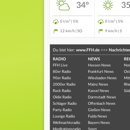
34°
35
0 l/m² | 5%
0 l/m² | 5%
12 km/h | SO
9 km/h | S
Du bist hier:
www.FFH.de
>>>
Nachrichte
RADIO
NEWS
RE
FFH Live
Hessen News
Nor
80er Radio
Frankfurt News
Ost
90er Radio
Wiesbaden News
Mit
2000er Radio
Mainz News
Rhe
Rock Radio
Kassel News
Süd
Oldie Radio
Darmstadt News
Schlager Radio
Offenbach News
Party Radio
Gießen News
Lounge Radio
Fulda News
Weihnachtsradio
Bayern News
Meditationsradio
Sport