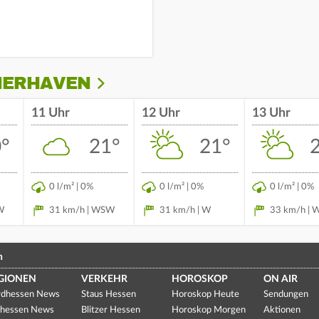
MERHAVEN
11 Uhr
12 Uhr
13 Uhr
°
21°
21°
0 l/m² | 0%
0 l/m² | 0%
0 l/m² | 0%
W
31 km/h | WSW
31 km/h | W
33 km/h | 
n
GIONEN
VERKEHR
HOROSKOP
ON AIR
dhessen News
Staus Hessen
Horoskop Heute
Sendungen
hessen News
Blitzer Hessen
Horoskop Morgen
Aktionen