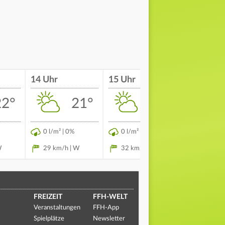
14 Uhr
15 Uhr
16 Uhr
22°
21°
22°
0 l/m² | 0%
0 l/m² | 0%
0 l/m² | 
W
29 km/h | W
32 km/h | W
28 km/h
FREIZEIT
FFH-WELT
Veranstaltungen
FFH-App
Spielplätze
Newsletter