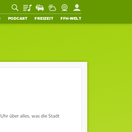
Playlist
Staupilot
Wetter
Webcam
Mein FFH
O
PODCAST
FREIZEIT
FFH-WELT
hr über alles, was die Stadt