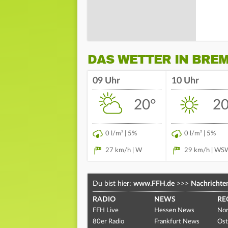
DAS WETTER IN BRE
09 Uhr
10 Uhr
20°
20
0 l/m² | 5%
0 l/m² | 5%
27 km/h | W
29 km/h | WS
Du bist hier:
www.FFH.de
>>>
Nachrichte
RADIO
NEWS
RE
FFH Live
Hessen News
Nor
80er Radio
Frankfurt News
Ost