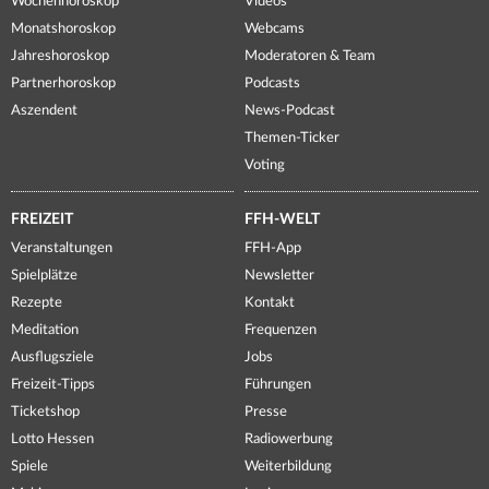
Wochenhoroskop
Videos
Monatshoroskop
Webcams
Jahreshoroskop
Moderatoren & Team
Partnerhoroskop
Podcasts
Aszendent
News-Podcast
Themen-Ticker
Voting
FREIZEIT
FFH-WELT
Veranstaltungen
FFH-App
Spielplätze
Newsletter
Rezepte
Kontakt
Meditation
Frequenzen
Ausflugsziele
Jobs
Freizeit-Tipps
Führungen
Ticketshop
Presse
Lotto Hessen
Radiowerbung
Spiele
Weiterbildung