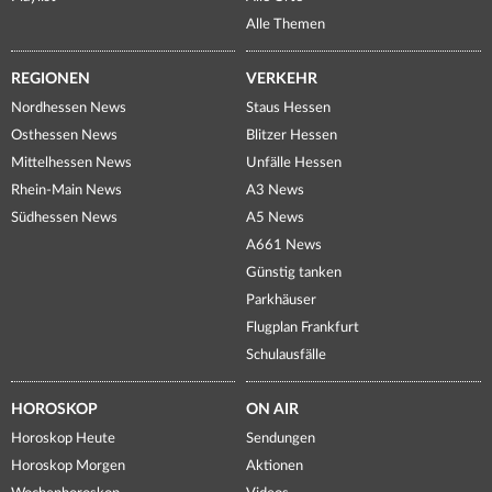
Alle Themen
REGIONEN
VERKEHR
Nordhessen News
Staus Hessen
Osthessen News
Blitzer Hessen
Mittelhessen News
Unfälle Hessen
Rhein-Main News
A3 News
Südhessen News
A5 News
A661 News
Günstig tanken
Parkhäuser
Flugplan Frankfurt
Schulausfälle
HOROSKOP
ON AIR
Horoskop Heute
Sendungen
Horoskop Morgen
Aktionen