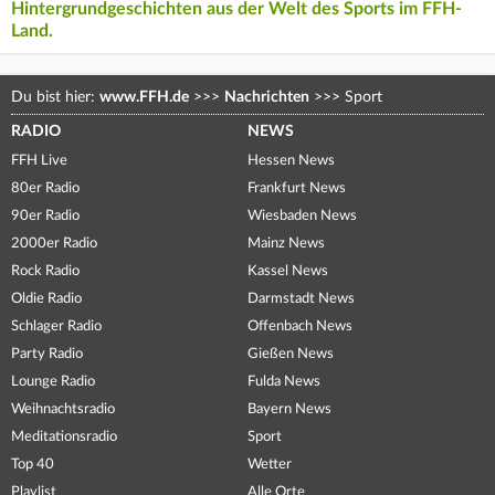
Hintergrundgeschichten aus der Welt des Sports im FFH-
Land.
Du bist hier:
www.FFH.de
>>>
Nachrichten
>>>
Sport
RADIO
NEWS
FFH Live
Hessen News
80er Radio
Frankfurt News
90er Radio
Wiesbaden News
2000er Radio
Mainz News
Rock Radio
Kassel News
Oldie Radio
Darmstadt News
Schlager Radio
Offenbach News
Party Radio
Gießen News
Lounge Radio
Fulda News
Weihnachtsradio
Bayern News
Meditationsradio
Sport
Top 40
Wetter
Playlist
Alle Orte