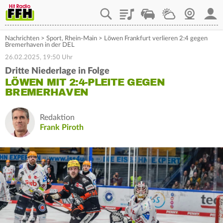
Playlist
Staupilot
Wetter
Webcam
Mein
Nachrichten
>
Sport
,
Rhein-Main
>
Löwen Frankfurt verlieren 2:4 gegen
Bremerhaven in der DEL
26.02.2025, 19:50 Uhr
Dritte Niederlage in Folge
LÖWEN MIT 2:4-PLEITE GEGEN
BREMERHAVEN
Redaktion
Frank Piroth