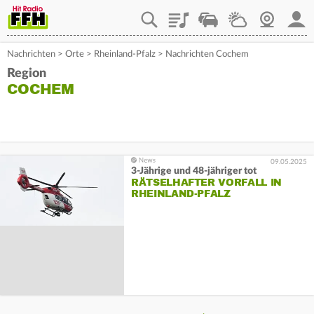
Playlist
Staupilot
Wetter
Webcam
Mein
Nachrichten
>
Orte
>
Rheinland-Pfalz
>
Nachrichten Cochem
Region
COCHEM
09.05.2025
3-Jährige und 48-jähriger tot
RÄTSELHAFTER VORFALL IN
RHEINLAND-PFALZ