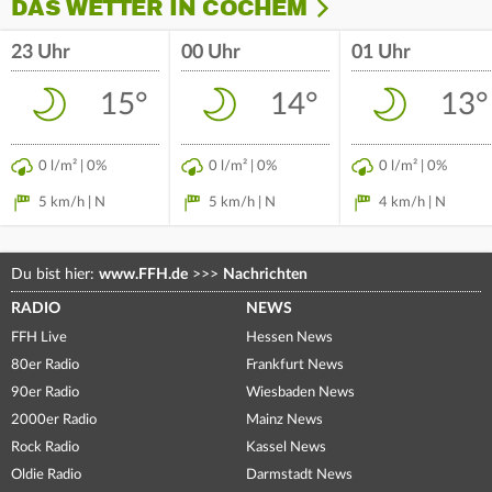
DAS WETTER IN COCHEM
23 Uhr
00 Uhr
01 Uhr
15°
14°
13°
0 l/m² | 0%
0 l/m² | 0%
0 l/m² | 0%
5 km/h | N
5 km/h | N
4 km/h | N
Du bist hier:
www.FFH.de
>>>
Nachrichten
RADIO
NEWS
FFH Live
Hessen News
80er Radio
Frankfurt News
90er Radio
Wiesbaden News
2000er Radio
Mainz News
Rock Radio
Kassel News
Oldie Radio
Darmstadt News