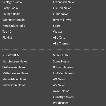
Schlager Radio
Offenbach News
Party Radio
Gießen News
Lounge Radio
Fulda News
Weihnachtsradio
Bayern News
Meditationsradio
Sport
Top 40
Wetter
Playlist
Alle Orte
Alle Themen
REGIONEN
VERKEHR
Nordhessen News
Staus Hessen
Osthessen News
Blitzer Hessen
Mittelhessen News
Unfälle Hessen
Rhein-Main News
A3 News
Südhessen News
A5 News
A661 News
Günstig tanken
Parkhäuser