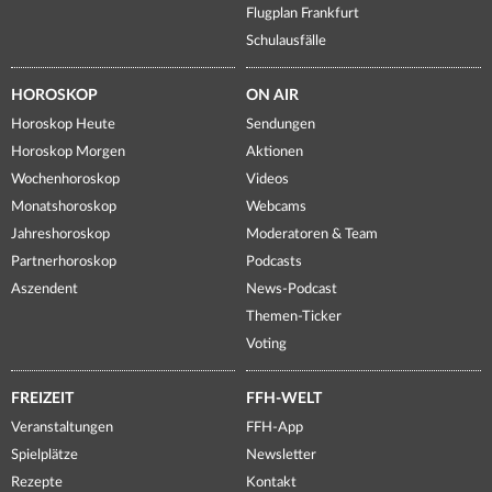
Flugplan Frankfurt
Schulausfälle
HOROSKOP
ON AIR
Horoskop Heute
Sendungen
Horoskop Morgen
Aktionen
Wochenhoroskop
Videos
Monatshoroskop
Webcams
Jahreshoroskop
Moderatoren & Team
Partnerhoroskop
Podcasts
Aszendent
News-Podcast
Themen-Ticker
Voting
FREIZEIT
FFH-WELT
Veranstaltungen
FFH-App
Spielplätze
Newsletter
Rezepte
Kontakt