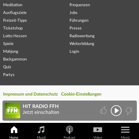
Meditation
Frequenzen
Ausflugsziele
Jobs
Freizeit-Tipps
Führungen
Ticketshop
Presse
Lotto Hessen
Radiowerbung
Spiele
Weiterbildung
Mahjong
Login
Backgammon
Quiz
Partys
Impressum und Datenschutz
Cookie-Einstellungen
HIT RADIO FFH
Jetzt einschalten
Home
Musik
Podcast
Video
Menü