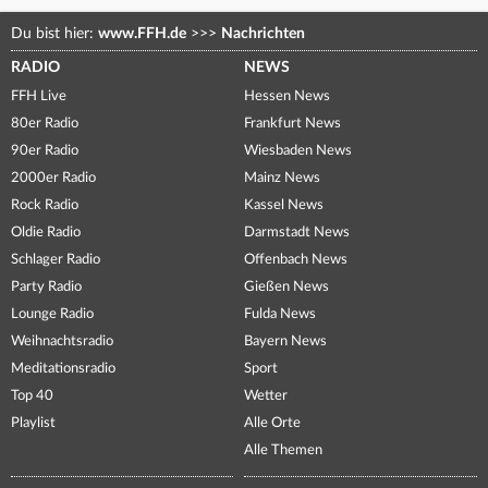
Du bist hier:
www.FFH.de
>>>
Nachrichten
RADIO
NEWS
FFH Live
Hessen News
80er Radio
Frankfurt News
90er Radio
Wiesbaden News
2000er Radio
Mainz News
Rock Radio
Kassel News
Oldie Radio
Darmstadt News
Schlager Radio
Offenbach News
Party Radio
Gießen News
Lounge Radio
Fulda News
Weihnachtsradio
Bayern News
Meditationsradio
Sport
Top 40
Wetter
Playlist
Alle Orte
Alle Themen