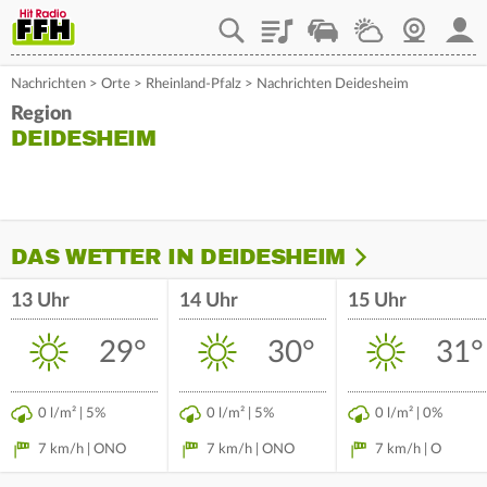
Playlist
Staupilot
Wetter
Webcam
Mein
Nachrichten
>
Orte
>
Rheinland-Pfalz
>
Nachrichten Deidesheim
Region
DEIDESHEIM
DAS WETTER IN DEIDESHEIM
13 Uhr
14 Uhr
15 Uhr
29°
30°
31°
0 l/m² | 5%
0 l/m² | 5%
0 l/m² | 0%
7 km/h | ONO
7 km/h | ONO
7 km/h | O