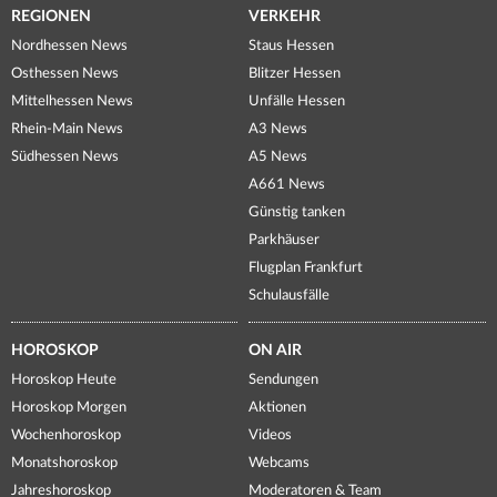
REGIONEN
VERKEHR
Nordhessen News
Staus Hessen
Osthessen News
Blitzer Hessen
Mittelhessen News
Unfälle Hessen
Rhein-Main News
A3 News
Südhessen News
A5 News
A661 News
Günstig tanken
Parkhäuser
Flugplan Frankfurt
Schulausfälle
HOROSKOP
ON AIR
Horoskop Heute
Sendungen
Horoskop Morgen
Aktionen
Wochenhoroskop
Videos
Monatshoroskop
Webcams
Jahreshoroskop
Moderatoren & Team