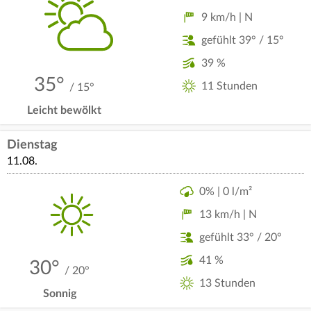
9 km/h | N
gefühlt 39° / 15°
39 %
35°
11 Stunden
/ 15°
Leicht bewölkt
Dienstag
11.08.
0% | 0 l/m²
13 km/h | N
gefühlt 33° / 20°
41 %
30°
/ 20°
13 Stunden
Sonnig