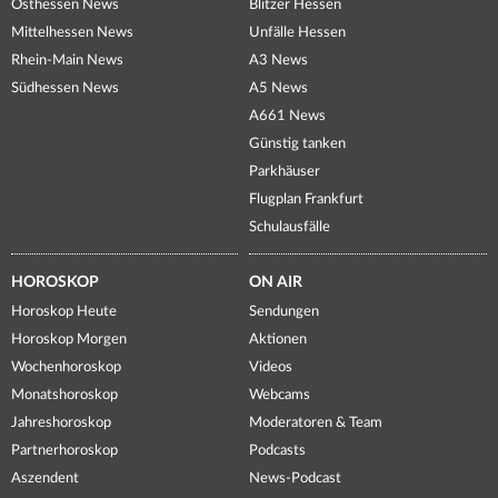
Osthessen News
Blitzer Hessen
Mittelhessen News
Unfälle Hessen
Rhein-Main News
A3 News
Südhessen News
A5 News
A661 News
Günstig tanken
Parkhäuser
Flugplan Frankfurt
Schulausfälle
HOROSKOP
ON AIR
Horoskop Heute
Sendungen
Horoskop Morgen
Aktionen
Wochenhoroskop
Videos
Monatshoroskop
Webcams
Jahreshoroskop
Moderatoren & Team
Partnerhoroskop
Podcasts
Aszendent
News-Podcast