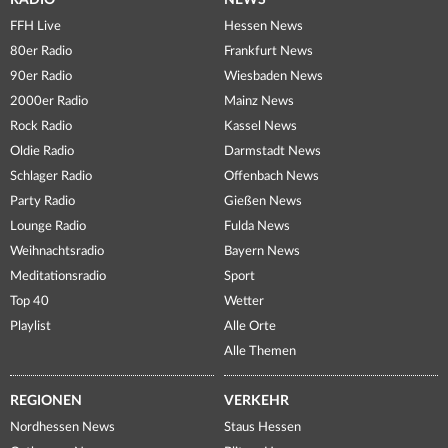
RADIO
NEWS
FFH Live
Hessen News
80er Radio
Frankfurt News
90er Radio
Wiesbaden News
2000er Radio
Mainz News
Rock Radio
Kassel News
Oldie Radio
Darmstadt News
Schlager Radio
Offenbach News
Party Radio
Gießen News
Lounge Radio
Fulda News
Weihnachtsradio
Bayern News
Meditationsradio
Sport
Top 40
Wetter
Playlist
Alle Orte
Alle Themen
REGIONEN
VERKEHR
Nordhessen News
Staus Hessen