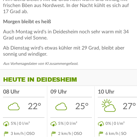
frischen Böen aus Nordwest. In der Nacht kühlt es sich auf
17 Grad ab.
Morgen bleibt es heiß
Auch Montag wird's in Deidesheim noch sehr warm mit 34
Grad und viel Sonne.
Ab Dienstag wird's etwas kühler mit 29 Grad, bleibt aber
sonnig und windiger.
Aus Vorhersagedaten von KI zusammengefasst.
HEUTE IN DEIDESHEIM
08 Uhr
09 Uhr
10 Uhr
22°
25°
27°
5% | 0 l/m²
5% | 0 l/m²
0% | 0 l/m²
3 km/h | OSO
2 km/h | OSO
6 km/h | SO