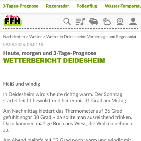
3-Tages-Prognose
Regenradar
Pollenflug
Wasser-Temperat
Playlist
Staupilot
Wetter
Webcam
Mein
Nachrichten
>
Wetter
>
Wetter in Deidesheim: Vorhersage und Regenradar
09.08.2026, 08:01 Uhr
Heute, morgen und 3-Tage-Prognose
WETTERBERICHT DEIDESHEIM
Heiß und windig
In Deidesheim wird's heute richtig warm. Der Sonntag
startet leicht bewölkt und heiter mit 31 Grad am Mittag.
Am Nachmittag klettert das Thermometer auf 36 Grad,
gefühlt sogar 38 Grad – da sollte man ausreichend trinken.
Dazu kommen mäßige Böen aus West, die Wolken nehmen
zu.
Am Abend bleibt's mit 32 Grad noch warm und windig mit