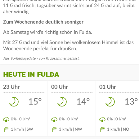
11 Grad frisch, tagsüber wärmt sich's auf 24 Grad auf, bleibt
aber windig.
Zum Wochenende deutlich sonniger
Ab Samstag wird's richtig schön in Fulda.
Mit 27 Grad und viel Sonne bei wolkenlosem Himmel ist das
Wochenende perfekt für draußen.
Aus Vorhersagedaten von KI zusammengefasst.
HEUTE IN FULDA
23 Uhr
00 Uhr
01 Uhr
15°
14°
13°
0% | 0 l/m²
0% | 0 l/m²
0% | 0 l/m²
1 km/h | SW
3 km/h | NW
1 km/h | NO