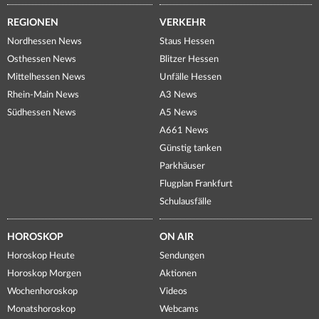
REGIONEN
VERKEHR
Nordhessen News
Staus Hessen
Osthessen News
Blitzer Hessen
Mittelhessen News
Unfälle Hessen
Rhein-Main News
A3 News
Südhessen News
A5 News
A661 News
Günstig tanken
Parkhäuser
Flugplan Frankfurt
Schulausfälle
HOROSKOP
ON AIR
Horoskop Heute
Sendungen
Horoskop Morgen
Aktionen
Wochenhoroskop
Videos
Monatshoroskop
Webcams