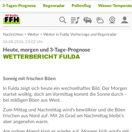
3-Tages-Prognose
Regenradar
Pollenflug
Wasser-Temperat
Playlist
Staupilot
Wetter
Webcam
Mein
Nachrichten
>
Wetter
>
Wetter in Fulda: Vorhersage und Regenradar
06.08.2026, 23:02 Uhr
Heute, morgen und 3-Tage-Prognose
WETTERBERICHT FULDA
Sonnig mit frischen Böen
In Fulda zeigt sich heute ein wechselhaftes Bild. Der Morgen
startet wolkig, doch am Vormittag kommt die Sonne durch –
bei mäßigen Böen aus West.
Zum Mittag und Nachmittag wird's bewölkter und die Böen
frischen aus Nord auf. Mit 26 Grad am Nachmittag bleibt's
aber angenehm warm.
Am späten Abend klart es wieder auf. Morgen früh wird's mit