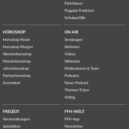
Parkhäuser
Flugplan Frankfurt
Schulausfälle
HOROSKOP
ON AIR
Horoskop Heute
Sendungen
Horoskop Morgen
Aktionen
Wochenhoroskop
Videos
Monatshoroskop
Webcams
Jahreshoroskop
Moderatoren & Team
Partnerhoroskop
Podcasts
Aszendent
News-Podcast
Themen-Ticker
Voting
FREIZEIT
FFH-WELT
Veranstaltungen
FFH-App
Spielplätze
Newsletter