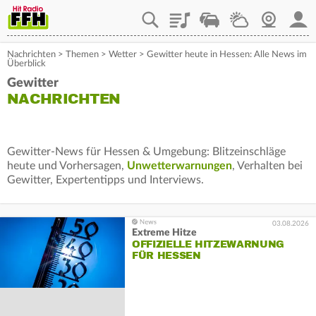
Playlist
Staupilot
Wetter
Webcam
Mein
Nachrichten
>
Themen
>
Wetter
>
Gewitter heute in Hessen: Alle News im
Überblick
Gewitter
NACHRICHTEN
Gewitter-News für Hessen & Umgebung: Blitzeinschläge
heute und Vorhersagen,
Unwetterwarnungen
, Verhalten bei
Gewitter, Expertentipps und Interviews.
03.08.2026
Extreme Hitze
OFFIZIELLE HITZEWARNUNG
FÜR HESSEN