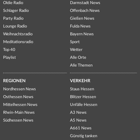
Oldie Radio
Darmstadt News
Schlager Radio
Offenbach News
Party Radio
Gießen News
Lounge Radio
Fulda News
Weihnachtsradio
Bayern News
Meditationsradio
Sport
Top 40
Wetter
Playlist
Alle Orte
Alle Themen
REGIONEN
VERKEHR
Nordhessen News
Staus Hessen
Osthessen News
Blitzer Hessen
Mittelhessen News
Unfälle Hessen
Rhein-Main News
A3 News
Südhessen News
A5 News
A661 News
Günstig tanken