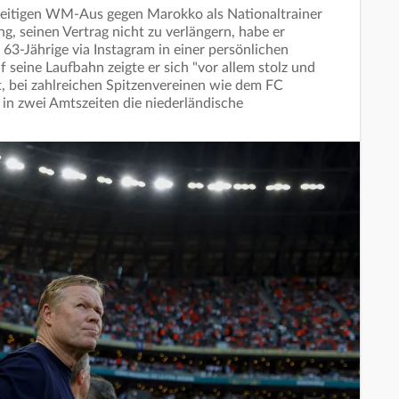
eitigen WM-Aus gegen Marokko als Nationaltrainer
g, seinen Vertrag nicht zu verlängern, habe er
63-Jährige via Instagram in einer persönlichen
 seine Laufbahn zeigte er sich "vor allem stolz und
t, bei zahlreichen Spitzenvereinen wie dem FC
in zwei Amtszeiten die niederländische