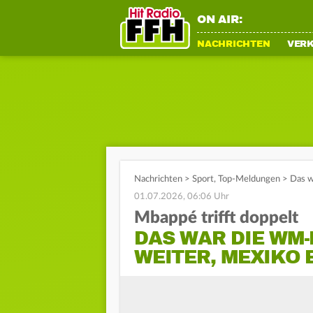
ON AIR:
NACHRICHTEN
VER
Nachrichten
>
Sport
,
Top-Meldungen
>
Das w
01.07.2026, 06:06 Uhr
Mbappé trifft doppelt
DAS WAR DIE WM
WEITER, MEXIKO