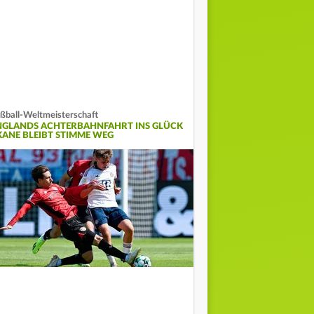
ßball-Weltmeisterschaft
NGLANDS ACHTERBAHNFAHRT INS GLÜCK
 KANE BLEIBT STIMME WEG