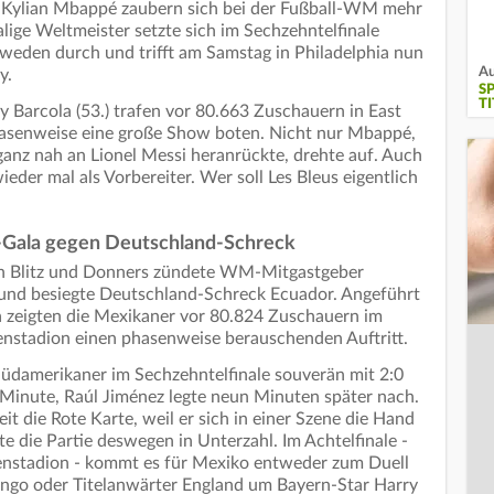
r Kylian Mbappé zaubern sich bei der Fußball-WM mehr
lige Weltmeister setzte sich im Sechzehntelfinale
hweden durch und trifft am Samstag in Philadelphia nun
Au
y.
S
TI
 Barcola (53.) trafen vor 80.663 Zuschauern in East
phasenweise eine große Show boten. Nicht nur Mbappé,
ganz nah an Lionel Messi heranrückte, drehte auf. Auch
eder mal als Vorbereiter. Wer soll Les Bleus eigentlich
-Gala gegen Deutschland-Schreck
n Blitz und Donners zündete WM-Mitgastgeber
und besiegte Deutschland-Schreck Ecuador. Angeführt
 zeigten die Mexikaner vor 80.824 Zuschauern im
enstadion einen phasenweise berauschenden Auftritt.
Südamerikaner im Sechzehntelfinale souverän mit 2:0
2. Minute, Raúl Jiménez legte neun Minuten später nach.
it die Rote Karte, weil er sich in einer Szene die Hand
e die Partie deswegen in Unterzahl. Im Achtelfinale -
enstadion - kommt es für Mexiko entweder zum Duell
ngo oder Titelanwärter England um Bayern-Star Harry