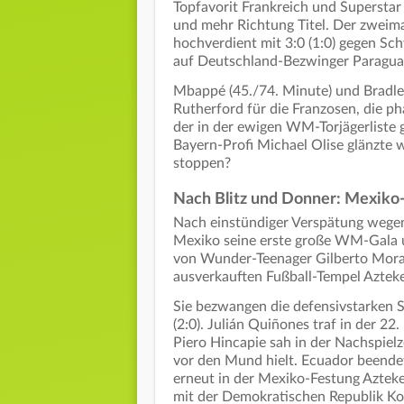
Topfavorit Frankreich und Supersta
und mehr Richtung Titel. Der zweima
hochverdient mit 3:0 (1:0) gegen Sc
auf Deutschland-Bezwinger Paragua
Mbappé (45./74. Minute) und Bradley
Rutherford für die Franzosen, die 
der in der ewigen WM-Torjägerliste 
Bayern-Profi Michael Olise glänzte wi
stoppen?
Nach Blitz und Donner: Mexiko
Nach einstündiger Verspätung wege
Mexiko seine erste große WM-Gala 
von Wunder-Teenager Gilberto Mora
ausverkauften Fußball-Tempel Aztek
Sie bezwangen die defensivstarken 
(2:0). Julián Quiñones traf in der 2
Piero Hincapie sah in der Nachspielze
vor den Mund hielt. Ecuador beendet
erneut in der Mexiko-Festung Aztek
mit der Demokratischen Republik Ko