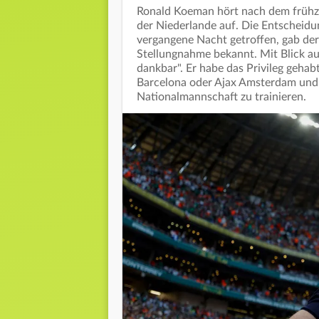
Ronald Koeman hört nach dem frühz
der Niederlande auf. Die Entscheidun
vergangene Nacht getroffen, gab der 
Stellungnahme bekannt. Mit Blick auf
dankbar". Er habe das Privileg gehab
Barcelona oder Ajax Amsterdam und 
Nationalmannschaft zu trainieren.