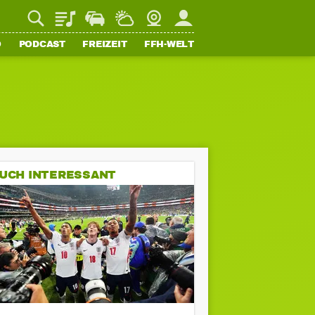
Playlist
Staupilot
Wetter
Webcam
Mein FFH
O
PODCAST
FREIZEIT
FFH-WELT
UCH INTERESSANT