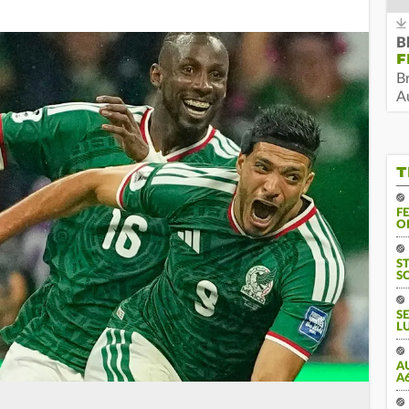
B
F
B
Au
T
F
O
S
S
S
L
A
A