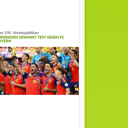
m 100. Vereinsjubiläum
IESBADEN GEWINNT TEST GEGEN FC
AYERN