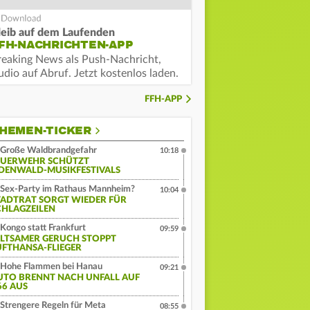
leib auf dem Laufenden
FH-NACHRICHTEN-APP
reaking News als Push-Nachricht,
dio auf Abruf. Jetzt kostenlos laden.
FFH-APP
HEMEN-TICKER
Große Waldbrandgefahr
10:18
EUERWEHR SCHÜTZT
DENWALD-MUSIKFESTIVALS
Sex-Party im Rathaus Mannheim?
10:04
TADTRAT SORGT WIEDER FÜR
CHLAGZEILEN
Kongo statt Frankfurt
09:59
ELTSAMER GERUCH STOPPT
UFTHANSA-FLIEGER
Hohe Flammen bei Hanau
09:21
UTO BRENNT NACH UNFALL AUF
66 AUS
Strengere Regeln für Meta
08:55