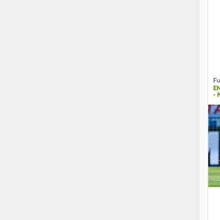
Fu
E
-