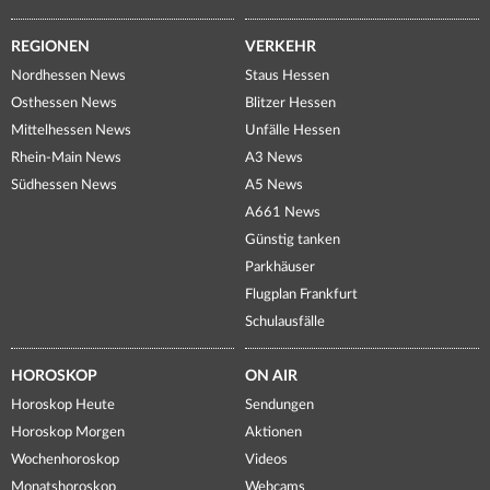
REGIONEN
VERKEHR
Nordhessen News
Staus Hessen
Osthessen News
Blitzer Hessen
Mittelhessen News
Unfälle Hessen
Rhein-Main News
A3 News
Südhessen News
A5 News
A661 News
Günstig tanken
Parkhäuser
Flugplan Frankfurt
Schulausfälle
HOROSKOP
ON AIR
Horoskop Heute
Sendungen
Horoskop Morgen
Aktionen
Wochenhoroskop
Videos
Monatshoroskop
Webcams