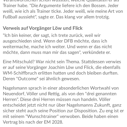
Verantwortlichen schon wüssten, welche Qualitäten er als
Trainer habe. "Die Argumente liefere ich den Bossen. Jeder
weiß, wie ich als Trainer ticke. Jeder weiß, wie meine Art von
Fußball aussieht", sagte er. Das klang vor allem trotzig.
Verweis auf Vorgänger Löw und Flick
"Ich bin keiner, der sagt, ich trete zurück, weil wir
ausgeschieden sind. Wenn der DFB möchte, dass ich
weitermache, mache ich weiter. Und wenn er das nicht
möchte, dann muss man mir das sagen", verkündete er.
Eine Mitschuld? War nicht sein Thema. Stattdessen verwies
er auf seine Vorgänger Joachim Löw und Flick, die ebenfalls
WM-Schiffbruch erlitten hatten und doch bleiben durften.
Deren "Outcome" sei ähnlich gewesen.
Nagelsmann sprach in einer absonderlichen Wortwahl von
Neuendorf, Völler und Rettig, als von den "drei genannten
Herren". Diese drei Herren müssen nun handeln. Völler
entscheidet jetzt nicht nur über Nagelsmanns Zukunft, ganz
sicher steht auch seine Position zur Disposition. Zu eng ist er
mit seinem "Wunschtrainer" verwoben. Beide haben einen
Vertrag bis nach der EM 2028.