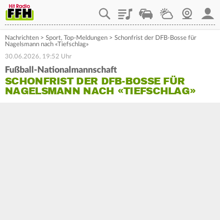
Playlist
Staupilot
Wetter
Webcam
Mein
Nachrichten
>
Sport
,
Top-Meldungen
>
Schonfrist der DFB-Bosse für
Nagelsmann nach «Tiefschlag»
30.06.2026, 19:52 Uhr
Fußball-Nationalmannschaft
SCHONFRIST DER DFB-BOSSE FÜR
NAGELSMANN NACH «TIEFSCHLAG»