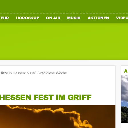
KEHR
HOROSKOP
ON AIR
MUSIK
AKTIONEN
VIDE
A
Hitze in Hessen: bis 38 Grad diese Woche
HESSEN FEST IM GRIFF