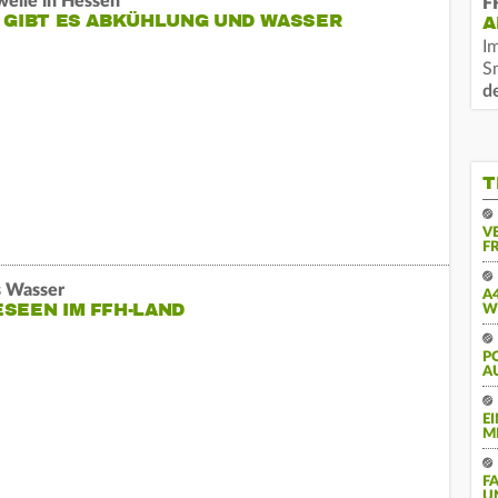
welle in Hessen
F
 GIBT ES ABKÜHLUNG UND WASSER
A
I
S
d
T
V
FR
s Wasser
A
SEEN IM FFH-LAND
W
PO
U
E
M
F
U