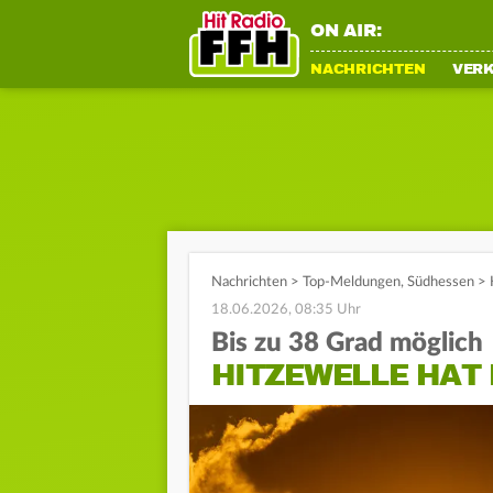
ON AIR:
NACHRICHTEN
VER
Nachrichten
>
Top-Meldungen
,
Südhessen
>
18.06.2026, 08:35 Uhr
Bis zu 38 Grad möglich
HITZEWELLE HAT 