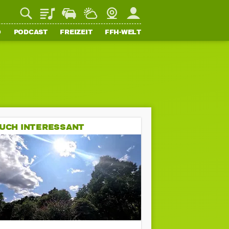
Playlist
Staupilot
Wetter
Webcam
Mein FFH
O
PODCAST
FREIZEIT
FFH-WELT
UCH INTERESSANT