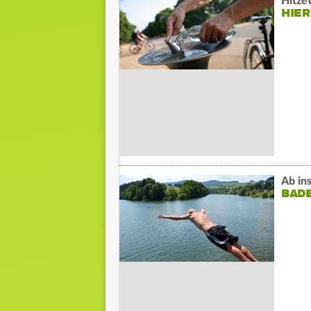
Hitze
HIER
Ab in
BADE