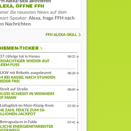
FH Alexa-Skill aktivieren
LEXA, ÖFFNE FFH
mmer die neuesten News auf dem
mart-Speaker:
Alexa, frage FFH nach
en Nachrichten
.
FFH ALEXA-SKILL
HEMEN-TICKER
37-Jährige tot in Hanau
08:21
ERDÄCHTIGER WIEDER AUF
EIEM FUSS
LKW mit Briketts ausgebrannt
08:20
44 BEI KASSEL NACH STUNDEN
IEDER FREI
Streit auf Straße
08:05
LIZEI SCHIESST IN WEINHEIM A
F MANN
Lottoglück im Main-Kinzig-Kreis
07:50
INE ZAHL FEHLTE ZUM 50-
ILLIONEN-JACKPOT
Betrugsalarm in Fulda
07:41
ALSCHE ENERGIEMITARBEITER
NTERWEGS