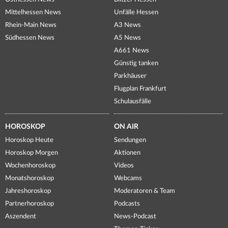
Mittelhessen News
Unfälle Hessen
Rhein-Main News
A3 News
Südhessen News
A5 News
A661 News
Günstig tanken
Parkhäuser
Flugplan Frankfurt
Schulausfälle
HOROSKOP
ON AIR
Horoskop Heute
Sendungen
Horoskop Morgen
Aktionen
Wochenhoroskop
Videos
Monatshoroskop
Webcams
Jahreshoroskop
Moderatoren & Team
Partnerhoroskop
Podcasts
Aszendent
News-Podcast