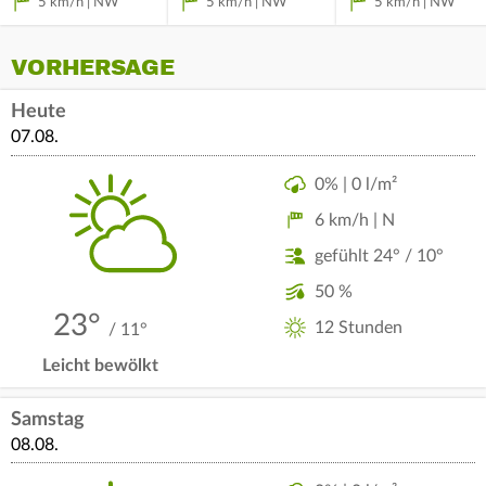
5 km/h | NW
5 km/h | NW
5 km/h | NW
VORHERSAGE
Heute
07.08.
0% | 0 l/m²
6 km/h | N
gefühlt 24° / 10°
50 %
23°
12 Stunden
/ 11°
Leicht bewölkt
Samstag
08.08.