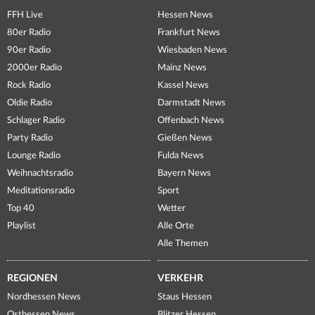
FFH Live
Hessen News
80er Radio
Frankfurt News
90er Radio
Wiesbaden News
2000er Radio
Mainz News
Rock Radio
Kassel News
Oldie Radio
Darmstadt News
Schlager Radio
Offenbach News
Party Radio
Gießen News
Lounge Radio
Fulda News
Weihnachtsradio
Bayern News
Meditationsradio
Sport
Top 40
Wetter
Playlist
Alle Orte
Alle Themen
REGIONEN
VERKEHR
Nordhessen News
Staus Hessen
Osthessen News
Blitzer Hessen