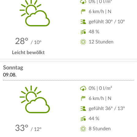
0% | 0 l/m²
6 km/h | N
gefühlt 30° / 10°
48 %
28°
12 Stunden
/ 10°
Leicht bewölkt
Sonntag
09.08.
0% | 0 l/m²
6 km/h | N
gefühlt 36° / 13°
44 %
33°
8 Stunden
/ 12°