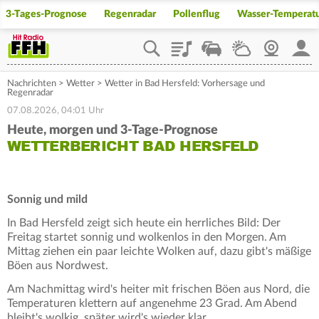
3-Tages-Prognose
Regenradar
Pollenflug
Wasser-Temperat
Playlist
Staupilot
Wetter
Webcam
Mein
Nachrichten
>
Wetter
>
Wetter in Bad Hersfeld: Vorhersage und
Regenradar
07.08.2026, 04:01 Uhr
Heute, morgen und 3-Tage-Prognose
WETTERBERICHT BAD HERSFELD
Sonnig und mild
In Bad Hersfeld zeigt sich heute ein herrliches Bild: Der
Freitag startet sonnig und wolkenlos in den Morgen. Am
Mittag ziehen ein paar leichte Wolken auf, dazu gibt's mäßige
Böen aus Nordwest.
Am Nachmittag wird's heiter mit frischen Böen aus Nord, die
Temperaturen klettern auf angenehme 23 Grad. Am Abend
bleibt's wolkig, später wird's wieder klar.