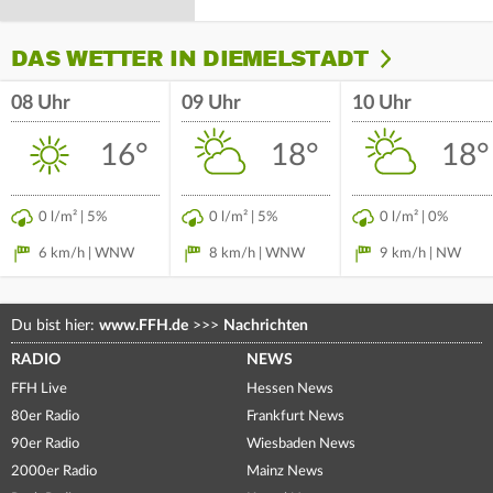
DAS WETTER IN DIEMELSTADT
08 Uhr
09 Uhr
10 Uhr
16°
18°
18°
0 l/m² | 5%
0 l/m² | 5%
0 l/m² | 0%
6 km/h | WNW
8 km/h | WNW
9 km/h | NW
Du bist hier:
www.FFH.de
>>>
Nachrichten
RADIO
NEWS
FFH Live
Hessen News
80er Radio
Frankfurt News
90er Radio
Wiesbaden News
2000er Radio
Mainz News