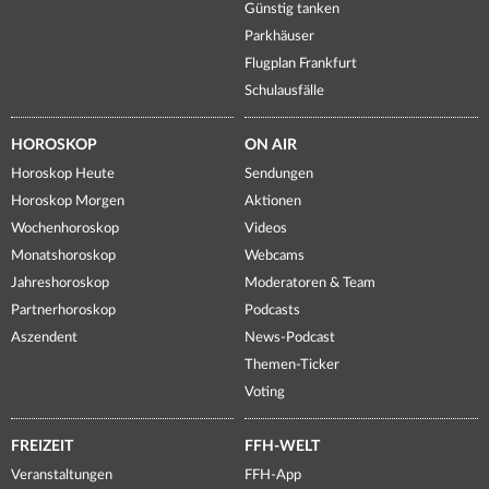
Günstig tanken
Parkhäuser
Flugplan Frankfurt
Schulausfälle
HOROSKOP
ON AIR
Horoskop Heute
Sendungen
Horoskop Morgen
Aktionen
Wochenhoroskop
Videos
Monatshoroskop
Webcams
Jahreshoroskop
Moderatoren & Team
Partnerhoroskop
Podcasts
Aszendent
News-Podcast
Themen-Ticker
Voting
FREIZEIT
FFH-WELT
Veranstaltungen
FFH-App