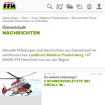
Playlist
Staupilot
Wetter
Webcam
Mein
Nachrichten
>
Orte
>
Kreis Waldeck-Frankenberg
>
Diemelstadt News:
Aktuelle Nachrichten im Überblick
Diemelstadt
NACHRICHTEN
Aktuelle Meldungen und Nachrichten aus Diemelstadt im
nordhessischen
Landkreis Waldeck-Frankenberg
. HIT
RADIO FFH berichtet live aus der Region.
06.07.2025
Zu schnell unterwegs?
5 SCHWERVERLETZTE BEI
UNFALL IN…