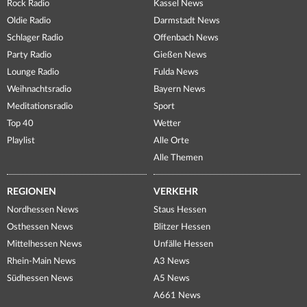
Rock Radio
Kassel News
Oldie Radio
Darmstadt News
Schlager Radio
Offenbach News
Party Radio
Gießen News
Lounge Radio
Fulda News
Weihnachtsradio
Bayern News
Meditationsradio
Sport
Top 40
Wetter
Playlist
Alle Orte
Alle Themen
REGIONEN
VERKEHR
Nordhessen News
Staus Hessen
Osthessen News
Blitzer Hessen
Mittelhessen News
Unfälle Hessen
Rhein-Main News
A3 News
Südhessen News
A5 News
A661 News