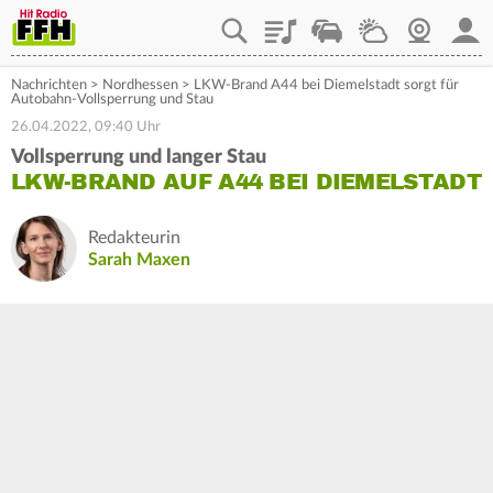
Playlist
Staupilot
Wetter
Webcam
Mein
Nachrichten
>
Nordhessen
>
LKW-Brand A44 bei Diemelstadt sorgt für
Autobahn-Vollsperrung und Stau
26.04.2022, 09:40 Uhr
Vollsperrung und langer Stau
LKW-BRAND AUF A44 BEI DIEMELSTADT
Redakteurin
Sarah Maxen