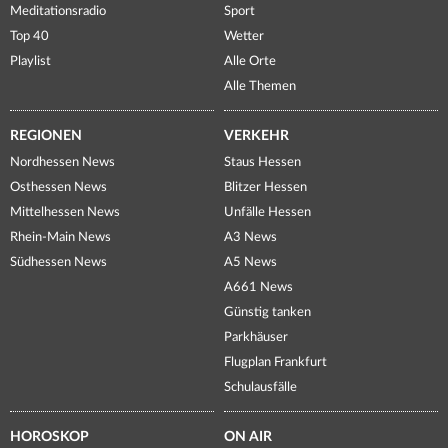
Meditationsradio
Sport
Top 40
Wetter
Playlist
Alle Orte
Alle Themen
REGIONEN
VERKEHR
Nordhessen News
Staus Hessen
Osthessen News
Blitzer Hessen
Mittelhessen News
Unfälle Hessen
Rhein-Main News
A3 News
Südhessen News
A5 News
A661 News
Günstig tanken
Parkhäuser
Flugplan Frankfurt
Schulausfälle
HOROSKOP
ON AIR