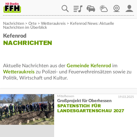
Playlist
Staupilot
Wetter
Webcam
Mein
Nachrichten
>
Orte
>
Wetteraukreis
>
Kefenrod News: Aktuelle
Nachrichten im Überblick
Kefenrod
NACHRICHTEN
Aktuelle Nachrichten aus der
Gemeinde Kefenrod
im
Wetteraukreis
zu Polizei- und Feuerwehreinsätzen sowie zu
Politik, Wirtschaft und Kultur.
19.03.2025
Großprojekt für Oberhessen
SPATENSTICH FÜR
LANDESGARTENSCHAU 2027