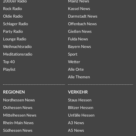
2000er Radio
Mainz News
Rock Radio
Kassel News
Oldie Radio
Darmstadt News
Schlager Radio
Offenbach News
Party Radio
Gießen News
Lounge Radio
Fulda News
Weihnachtsradio
Bayern News
Meditationsradio
Sport
Top 40
Wetter
Playlist
Alle Orte
Alle Themen
REGIONEN
VERKEHR
Nordhessen News
Staus Hessen
Osthessen News
Blitzer Hessen
Mittelhessen News
Unfälle Hessen
Rhein-Main News
A3 News
Südhessen News
A5 News