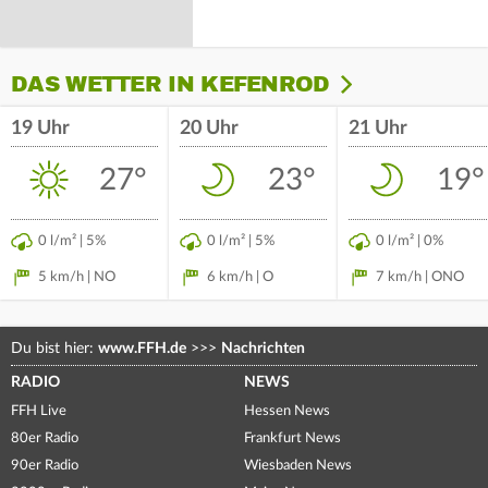
DAS WETTER IN KEFENROD
19 Uhr
20 Uhr
21 Uhr
27°
23°
19°
0 l/m² | 5%
0 l/m² | 5%
0 l/m² | 0%
5 km/h | NO
6 km/h | O
7 km/h | ONO
Du bist hier:
www.FFH.de
>>>
Nachrichten
RADIO
NEWS
FFH Live
Hessen News
80er Radio
Frankfurt News
90er Radio
Wiesbaden News