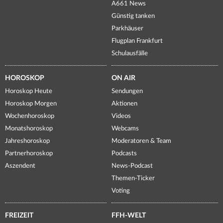
A661 News
Günstig tanken
Parkhäuser
Flugplan Frankfurt
Schulausfälle
HOROSKOP
ON AIR
Horoskop Heute
Sendungen
Horoskop Morgen
Aktionen
Wochenhoroskop
Videos
Monatshoroskop
Webcams
Jahreshoroskop
Moderatoren & Team
Partnerhoroskop
Podcasts
Aszendent
News-Podcast
Themen-Ticker
Voting
FREIZEIT
FFH-WELT