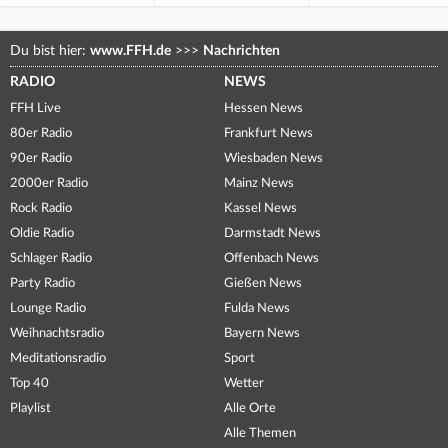
Du bist hier:
www.FFH.de
>>>
Nachrichten
RADIO
NEWS
FFH Live
Hessen News
80er Radio
Frankfurt News
90er Radio
Wiesbaden News
2000er Radio
Mainz News
Rock Radio
Kassel News
Oldie Radio
Darmstadt News
Schlager Radio
Offenbach News
Party Radio
Gießen News
Lounge Radio
Fulda News
Weihnachtsradio
Bayern News
Meditationsradio
Sport
Top 40
Wetter
Playlist
Alle Orte
Alle Themen