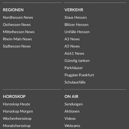
REGIONEN
VERKEHR
Nordhessen News
Staus Hessen
Osthessen News
Blitzer Hessen
Mittelhessen News
Unfälle Hessen
Rhein-Main News
A3 News
Südhessen News
A5 News
A661 News
Günstig tanken
Parkhäuser
Flugplan Frankfurt
Schulausfälle
HOROSKOP
ON AIR
Horoskop Heute
Sendungen
Horoskop Morgen
Aktionen
Wochenhoroskop
Videos
Monatshoroskop
Webcams