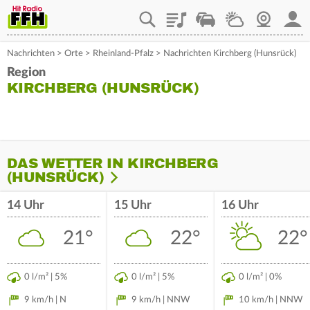
Playlist
Staupilot
Wetter
Webcam
Mein
Nachrichten
>
Orte
>
Rheinland-Pfalz
>
Nachrichten Kirchberg (Hunsrück)
Region
KIRCHBERG (HUNSRÜCK)
DAS WETTER IN KIRCHBERG
(HUNSRÜCK)
14 Uhr
15 Uhr
16 Uhr
21°
22°
22°
0 l/m² | 5%
0 l/m² | 5%
0 l/m² | 0%
9 km/h | N
9 km/h | NNW
10 km/h | NNW