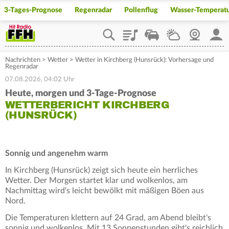
3-Tages-Prognose
Regenradar
Pollenflug
Wasser-Temperat
Playlist
Staupilot
Wetter
Webcam
Mein
Nachrichten
>
Wetter
>
Wetter in Kirchberg (Hunsrück): Vorhersage und
Regenradar
07.08.2026, 04:02 Uhr
Heute, morgen und 3-Tage-Prognose
WETTERBERICHT KIRCHBERG
(HUNSRÜCK)
Sonnig und angenehm warm
In Kirchberg (Hunsrück) zeigt sich heute ein herrliches
Wetter. Der Morgen startet klar und wolkenlos, am
Nachmittag wird's leicht bewölkt mit mäßigen Böen aus
Nord.
Die Temperaturen klettern auf 24 Grad, am Abend bleibt's
sonnig und wolkenlos. Mit 13 Sonnenstunden gibt's reichlich