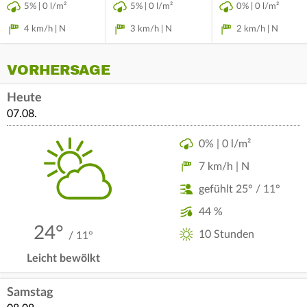
5% | 0 l/m²
5% | 0 l/m²
0% | 0 l/m²
4 km/h | N
3 km/h | N
2 km/h | N
VORHERSAGE
Heute
07.08.
0% | 0 l/m²
7 km/h | N
gefühlt 25° / 11°
44 %
24°
10 Stunden
/ 11°
Leicht bewölkt
Samstag