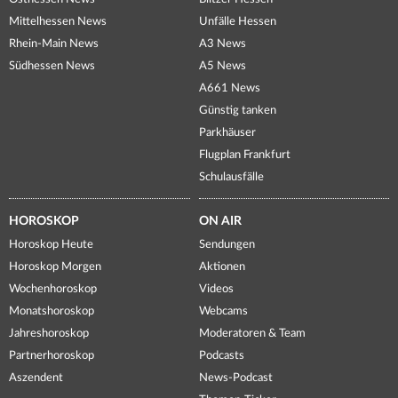
Mittelhessen News
Unfälle Hessen
Rhein-Main News
A3 News
Südhessen News
A5 News
A661 News
Günstig tanken
Parkhäuser
Flugplan Frankfurt
Schulausfälle
HOROSKOP
ON AIR
Horoskop Heute
Sendungen
Horoskop Morgen
Aktionen
Wochenhoroskop
Videos
Monatshoroskop
Webcams
Jahreshoroskop
Moderatoren & Team
Partnerhoroskop
Podcasts
Aszendent
News-Podcast