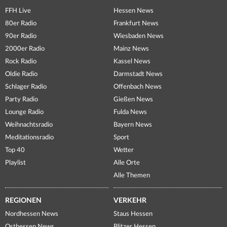
FFH Live
Hessen News
80er Radio
Frankfurt News
90er Radio
Wiesbaden News
2000er Radio
Mainz News
Rock Radio
Kassel News
Oldie Radio
Darmstadt News
Schlager Radio
Offenbach News
Party Radio
Gießen News
Lounge Radio
Fulda News
Weihnachtsradio
Bayern News
Meditationsradio
Sport
Top 40
Wetter
Playlist
Alle Orte
Alle Themen
REGIONEN
VERKEHR
Nordhessen News
Staus Hessen
Osthessen News
Blitzer Hessen