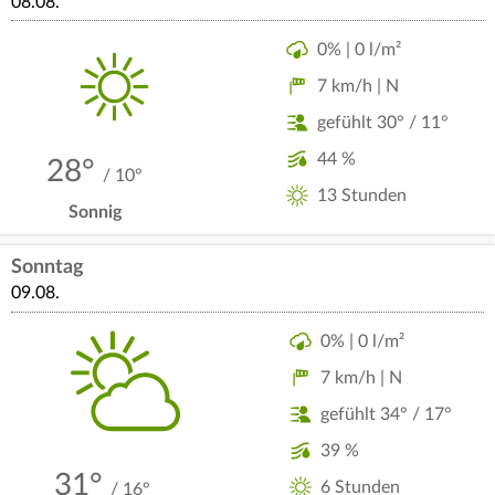
08.08.
0% | 0 l/m²
7 km/h | N
gefühlt 30° / 11°
44 %
28°
/ 10°
13 Stunden
Sonnig
Sonntag
09.08.
0% | 0 l/m²
7 km/h | N
gefühlt 34° / 17°
39 %
31°
6 Stunden
/ 16°