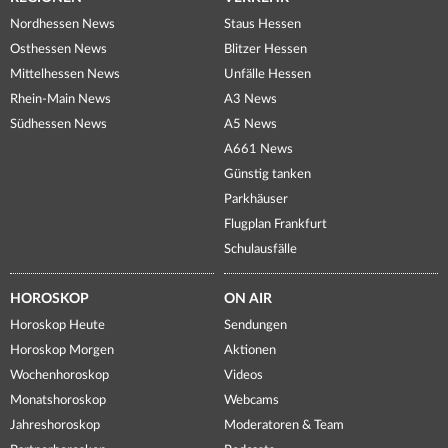
Nordhessen News
Staus Hessen
Osthessen News
Blitzer Hessen
Mittelhessen News
Unfälle Hessen
Rhein-Main News
A3 News
Südhessen News
A5 News
A661 News
Günstig tanken
Parkhäuser
Flugplan Frankfurt
Schulausfälle
HOROSKOP
ON AIR
Horoskop Heute
Sendungen
Horoskop Morgen
Aktionen
Wochenhoroskop
Videos
Monatshoroskop
Webcams
Jahreshoroskop
Moderatoren & Team