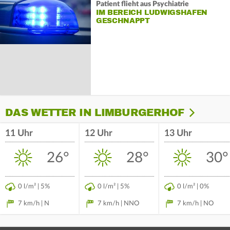
Patient flieht aus Psychiatrie
IM BEREICH LUDWIGSHAFEN
GESCHNAPPT
DAS WETTER IN LIMBURGERHOF
11 Uhr
12 Uhr
13 Uhr
26°
28°
30°
0 l/m² | 5%
0 l/m² | 5%
0 l/m² | 0%
7 km/h | N
7 km/h | NNO
7 km/h | NO