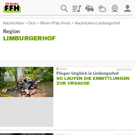
Playlist
Staupilot
Wetter
Webcam
Mein
Nachrichten
>
Orte
>
Rhein-Pfalz-Kreis
>
Nachrichten Limburgerhof
Region
LIMBURGERHOF
18.05.2026
Flieger-Unglück in Limburgerhof
SO LAUFEN DIE ERMITTLUNGEN
ZUR URSACHE