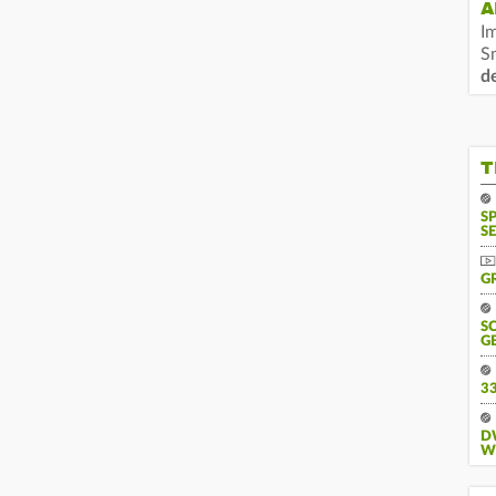
A
I
S
d
T
S
SE
G
S
G
3
D
W