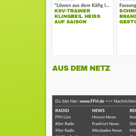
"Löwen aus dem Käfig lassen"
KSV-TRAINER
SCHM
KLINGBEIL HEISS A
BRAN
UF SAISON
GEST
AUS DEM NETZ
Du bist hier:
www.FFH.de
>>>
Nachrichte
RADIO
NEWS
RE
FFH Live
Hessen News
Nor
80er Radio
Frankfurt News
Ost
90er Radio
Wiesbaden News
Mit