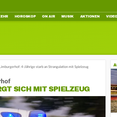
KEHR
HOROSKOP
ON AIR
MUSIK
AKTIONEN
VIDE
A
Limburgerhof: 4-Jährige starb an Strangulation mit Spielzeug
rhof
GT SICH MIT SPIELZEUG