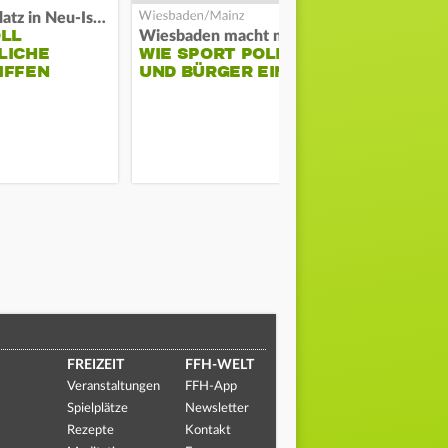
Auf Spielplatz in Neu-Isenburg
OLL
Wiesbaden macht mobil
Schwarze Ra
LICHE
WIE SPORT POLIZEI
GROSSBRAND
IFFEN
UND BÜRGER EINT
ERNSHEIM
FREIZEIT
FFH-WELT
Veranstaltungen
FFH-App
Spielplätze
Newsletter
Rezepte
Kontakt