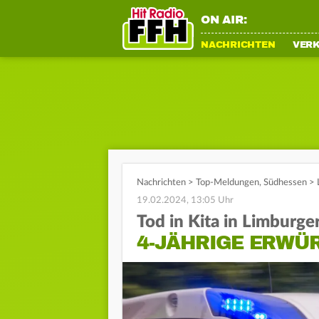
ON AIR:
NACHRICHTEN
VER
Nachrichten
>
Top-Meldungen
,
Südhessen
>
19.02.2024, 13:05 Uhr
Tod in Kita in Limburge
4-JÄHRIGE ERWÜR