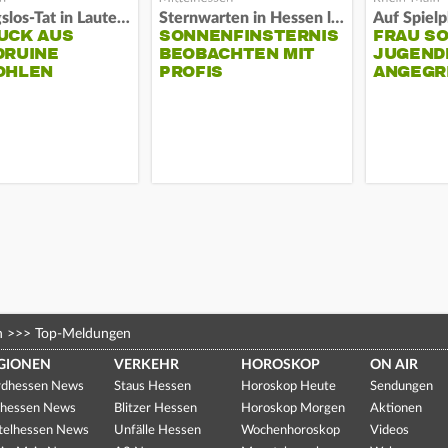
Fassungslos-Tat in Lauterbach
Sternwarten in Hessen laden ein
UCK AUS
SONNENFINSTERNIS
FRAU S
DRUINE
BEOBACHTEN MIT
JUGEND
OHLEN
PROFIS
ANGEGR
HABEN
n
>>>
Top-Meldungen
GIONEN
VERKEHR
HOROSKOP
ON AIR
dhessen News
Staus Hessen
Horoskop Heute
Sendungen
hessen News
Blitzer Hessen
Horoskop Morgen
Aktionen
telhessen News
Unfälle Hessen
Wochenhoroskop
Videos