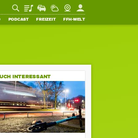
Playlist
Staupilot
Wetter
Webcam
Mein FFH
O
PODCAST
FREIZEIT
FFH-WELT
UCH INTERESSANT