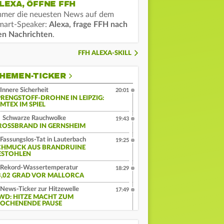
LEXA, ÖFFNE FFH
mmer die neuesten News auf dem
mart-Speaker:
Alexa, frage FFH nach
en Nachrichten
.
FFH ALEXA-SKILL
HEMEN-TICKER
Innere Sicherheit
20:01
PRENGSTOFF-DROHNE IN LEIPZIG:
MTEX IM SPIEL
Schwarze Rauchwolke
19:43
ROSSBRAND IN GERNSHEIM
Fassungslos-Tat in Lauterbach
19:25
CHMUCK AUS BRANDRUINE
ESTOHLEN
Rekord-Wassertemperatur
18:29
3,02 GRAD VOR MALLORCA
News-Ticker zur Hitzewelle
17:49
WD: HITZE MACHT ZUM
OCHENENDE PAUSE