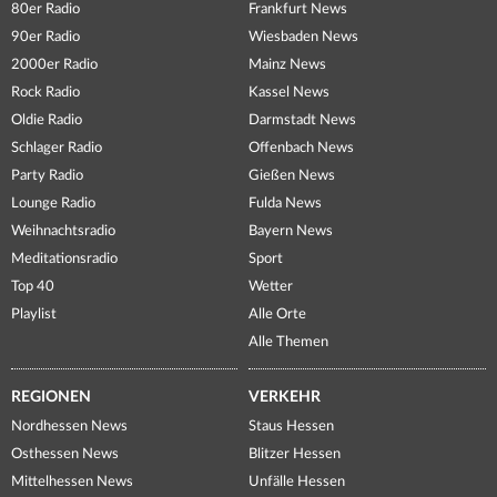
80er Radio
Frankfurt News
90er Radio
Wiesbaden News
2000er Radio
Mainz News
Rock Radio
Kassel News
Oldie Radio
Darmstadt News
Schlager Radio
Offenbach News
Party Radio
Gießen News
Lounge Radio
Fulda News
Weihnachtsradio
Bayern News
Meditationsradio
Sport
Top 40
Wetter
Playlist
Alle Orte
Alle Themen
REGIONEN
VERKEHR
Nordhessen News
Staus Hessen
Osthessen News
Blitzer Hessen
Mittelhessen News
Unfälle Hessen