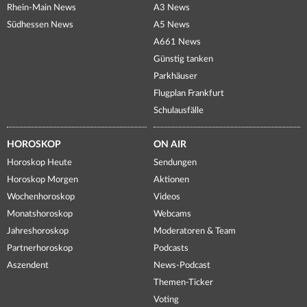
Rhein-Main News
A3 News
Südhessen News
A5 News
A661 News
Günstig tanken
Parkhäuser
Flugplan Frankfurt
Schulausfälle
HOROSKOP
ON AIR
Horoskop Heute
Sendungen
Horoskop Morgen
Aktionen
Wochenhoroskop
Videos
Monatshoroskop
Webcams
Jahreshoroskop
Moderatoren & Team
Partnerhoroskop
Podcasts
Aszendent
News-Podcast
Themen-Ticker
Voting