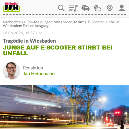
Playlist
Staupilot
Wetter
Webcam
Mein
Nachrichten
>
Top-Meldungen
,
Wiesbaden/Mainz
>
E-Scooter-Unfall in
Wiesbaden: Fataler Ausgang
18.06.2026, 05:37 Uhr
Tragödie in Wiesbaden
JUNGE AUF E-SCOOTER STIRBT BEI
UNFALL
Redaktion
Jan Heinemann