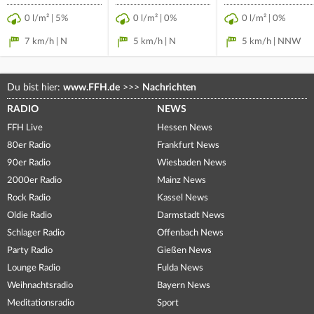
0 l/m² | 5%
0 l/m² | 0%
0 l/m² | 0%
7 km/h | N
5 km/h | N
5 km/h | NNW
Du bist hier:
www.FFH.de
>>>
Nachrichten
RADIO
NEWS
FFH Live
Hessen News
80er Radio
Frankfurt News
90er Radio
Wiesbaden News
2000er Radio
Mainz News
Rock Radio
Kassel News
Oldie Radio
Darmstadt News
Schlager Radio
Offenbach News
Party Radio
Gießen News
Lounge Radio
Fulda News
Weihnachtsradio
Bayern News
Meditationsradio
Sport