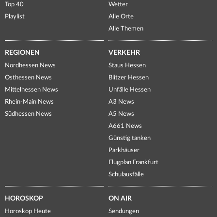
Top 40
Wetter
Playlist
Alle Orte
Alle Themen
REGIONEN
VERKEHR
Nordhessen News
Staus Hessen
Osthessen News
Blitzer Hessen
Mittelhessen News
Unfälle Hessen
Rhein-Main News
A3 News
Südhessen News
A5 News
A661 News
Günstig tanken
Parkhäuser
Flugplan Frankfurt
Schulausfälle
HOROSKOP
ON AIR
Horoskop Heute
Sendungen