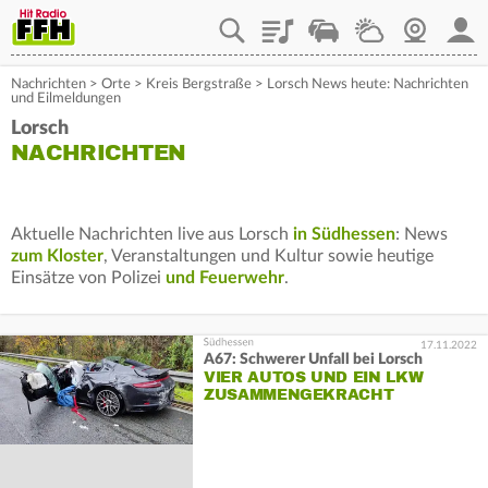
Playlist
Staupilot
Wetter
Webcam
Mein
Nachrichten
>
Orte
>
Kreis Bergstraße
>
Lorsch News heute: Nachrichten
und Eilmeldungen
Lorsch
NACHRICHTEN
Aktuelle Nachrichten live aus Lorsch
in Südhessen
: News
zum Kloster
, Veranstaltungen und Kultur sowie heutige
Einsätze von Polizei
und Feuerwehr
.
17.11.2022
A67: Schwerer Unfall bei Lorsch
VIER AUTOS UND EIN LKW
ZUSAMMENGEKRACHT