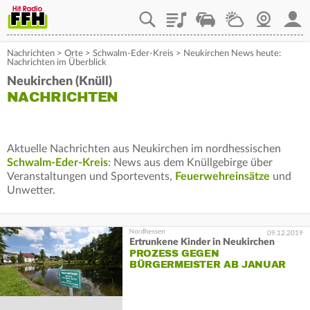
Playlist
Staupilot
Wetter
Webcam
Mein
Nachrichten
>
Orte
>
Schwalm-Eder-Kreis
>
Neukirchen News heute:
Nachrichten im Überblick
Neukirchen (Knüll)
NACHRICHTEN
Aktuelle Nachrichten aus Neukirchen im nordhessischen
Schwalm-Eder-Kreis
: News aus dem Knüllgebirge über
Veranstaltungen und Sportevents,
Feuerwehreinsätze
und
Unwetter.
09.12.2019
Ertrunkene Kinder in Neukirchen
PROZESS GEGEN
BÜRGERMEISTER AB JANUAR