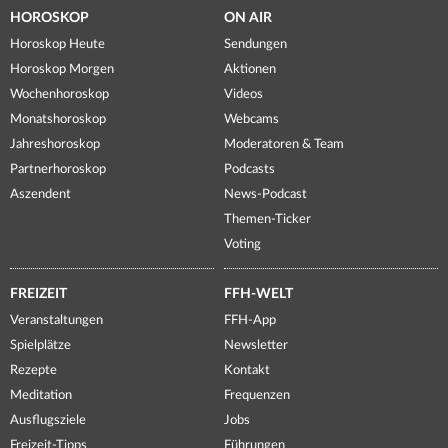
HOROSKOP
ON AIR
Horoskop Heute
Sendungen
Horoskop Morgen
Aktionen
Wochenhoroskop
Videos
Monatshoroskop
Webcams
Jahreshoroskop
Moderatoren & Team
Partnerhoroskop
Podcasts
Aszendent
News-Podcast
Themen-Ticker
Voting
FREIZEIT
FFH-WELT
Veranstaltungen
FFH-App
Spielplätze
Newsletter
Rezepte
Kontakt
Meditation
Frequenzen
Ausflugsziele
Jobs
Freizeit-Tipps
Führungen