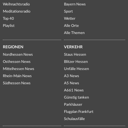
Weihnachtsradio
Bayern News
Meditationsradio
Sport
Top 40
Wetter
Playlist
Alle Orte
Alle Themen
REGIONEN
VERKEHR
Nordhessen News
Staus Hessen
Osthessen News
Blitzer Hessen
Mittelhessen News
Unfälle Hessen
Rhein-Main News
A3 News
Südhessen News
A5 News
A661 News
Günstig tanken
Parkhäuser
Flugplan Frankfurt
Schulausfälle