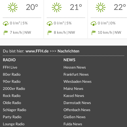
20°
21°
22°
0 l/m² | 5%
0 l/m² | 5%
0 l/m² | 0%
7 km/h | NW
8 km/h | NW
10 km/h | NW
Du bist hier:
www.FFH.de
>>>
Nachrichten
RADIO
NEWS
FFH Live
Hessen News
80er Radio
Frankfurt News
90er Radio
Wiesbaden News
2000er Radio
Mainz News
Rock Radio
Kassel News
Oldie Radio
Darmstadt News
Schlager Radio
Offenbach News
Party Radio
Gießen News
Lounge Radio
Fulda News