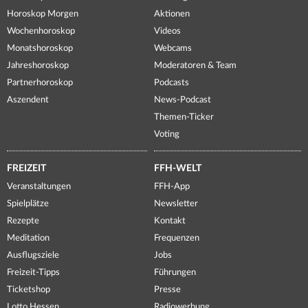
Horoskop Morgen
Aktionen
Wochenhoroskop
Videos
Monatshoroskop
Webcams
Jahreshoroskop
Moderatoren & Team
Partnerhoroskop
Podcasts
Aszendent
News-Podcast
Themen-Ticker
Voting
FREIZEIT
FFH-WELT
Veranstaltungen
FFH-App
Spielplätze
Newsletter
Rezepte
Kontakt
Meditation
Frequenzen
Ausflugsziele
Jobs
Freizeit-Tipps
Führungen
Ticketshop
Presse
Lotto Hessen
Radiowerbung