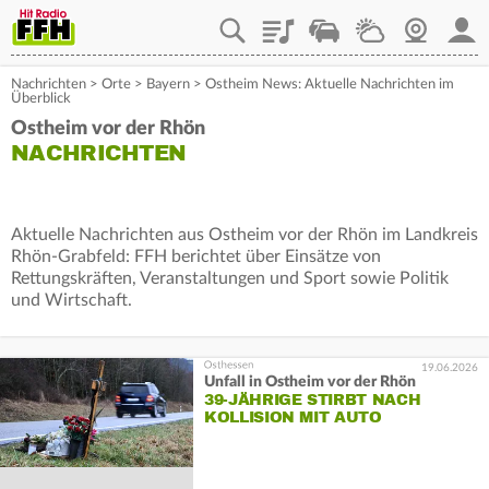
Playlist
Staupilot
Wetter
Webcam
Mein
Nachrichten
>
Orte
>
Bayern
>
Ostheim News: Aktuelle Nachrichten im
Überblick
Ostheim vor der Rhön
NACHRICHTEN
Aktuelle Nachrichten aus Ostheim vor der Rhön im Landkreis
Rhön-Grabfeld: FFH berichtet über Einsätze von
Rettungskräften, Veranstaltungen und Sport sowie Politik
und Wirtschaft.
19.06.2026
Unfall in Ostheim vor der Rhön
39-JÄHRIGE STIRBT NACH
KOLLISION MIT AUTO