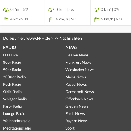
0 l/m² | 5%
0 l/m² | 5%
0 l/m² | 0%
4 km/h | N
4 km/h | NO
6 km/h | NO
Du bist hier:
www.FFH.de
>>>
Nachrichten
RADIO
NEWS
FFH Live
Hessen News
80er Radio
Frankfurt News
90er Radio
Wiesbaden News
2000er Radio
Mainz News
Rock Radio
Kassel News
Oldie Radio
Darmstadt News
Schlager Radio
Offenbach News
Party Radio
Gießen News
Lounge Radio
Fulda News
Weihnachtsradio
Bayern News
Meditationsradio
Sport