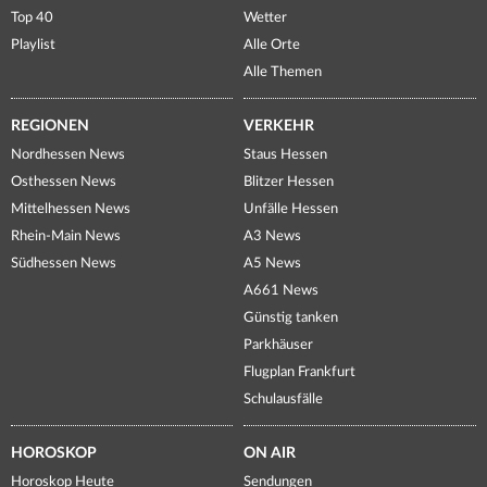
Top 40
Wetter
Playlist
Alle Orte
Alle Themen
REGIONEN
VERKEHR
Nordhessen News
Staus Hessen
Osthessen News
Blitzer Hessen
Mittelhessen News
Unfälle Hessen
Rhein-Main News
A3 News
Südhessen News
A5 News
A661 News
Günstig tanken
Parkhäuser
Flugplan Frankfurt
Schulausfälle
HOROSKOP
ON AIR
Horoskop Heute
Sendungen