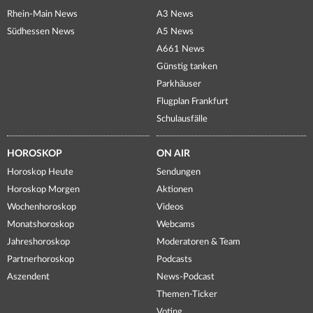
Rhein-Main News
A3 News
Südhessen News
A5 News
A661 News
Günstig tanken
Parkhäuser
Flugplan Frankfurt
Schulausfälle
HOROSKOP
ON AIR
Horoskop Heute
Sendungen
Horoskop Morgen
Aktionen
Wochenhoroskop
Videos
Monatshoroskop
Webcams
Jahreshoroskop
Moderatoren & Team
Partnerhoroskop
Podcasts
Aszendent
News-Podcast
Themen-Ticker
Voting