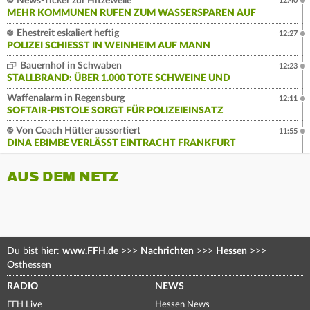
News-Ticker zur Hitzewelle
12:40
MEHR KOMMUNEN RUFEN ZUM WASSERSPAREN AUF
Ehestreit eskaliert heftig
12:27
POLIZEI SCHIESST IN WEINHEIM AUF MANN
Bauernhof in Schwaben
12:23
STALLBRAND: ÜBER 1.000 TOTE SCHWEINE UND
Waffenalarm in Regensburg
12:11
SOFTAIR-PISTOLE SORGT FÜR POLIZEIEINSATZ
Von Coach Hütter aussortiert
11:55
DINA EBIMBE VERLÄSST EINTRACHT FRANKFURT
AUS DEM NETZ
Du bist hier:
www.FFH.de
>>>
Nachrichten
>>>
Hessen
>>>
Osthessen
RADIO
NEWS
FFH Live
Hessen News