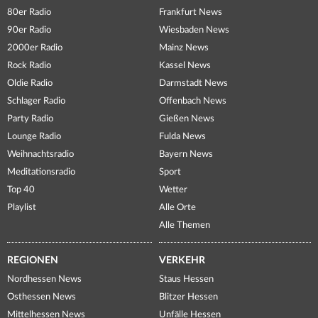
80er Radio
Frankfurt News
90er Radio
Wiesbaden News
2000er Radio
Mainz News
Rock Radio
Kassel News
Oldie Radio
Darmstadt News
Schlager Radio
Offenbach News
Party Radio
Gießen News
Lounge Radio
Fulda News
Weihnachtsradio
Bayern News
Meditationsradio
Sport
Top 40
Wetter
Playlist
Alle Orte
Alle Themen
REGIONEN
VERKEHR
Nordhessen News
Staus Hessen
Osthessen News
Blitzer Hessen
Mittelhessen News
Unfälle Hessen