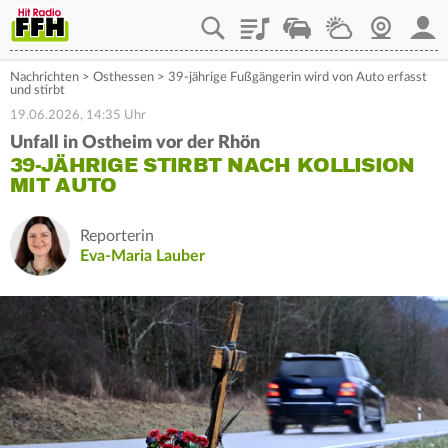
Playlist
Staupilot
Wetter
Webcam
Mein
Nachrichten
>
Osthessen
>
39-jährige Fußgängerin wird von Auto erfasst
und stirbt
19.06.2026, 14:35 Uhr
Unfall in Ostheim vor der Rhön
39-JÄHRIGE STIRBT NACH KOLLISION
MIT AUTO
Reporterin
Eva-Maria Lauber