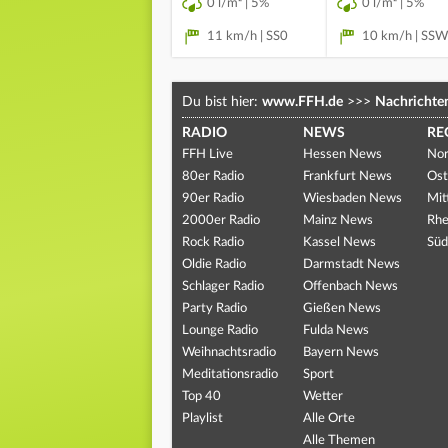
0 l/m² | 5%
0 l/m² | 5%
11 km/h | SS0
10 km/h | SSW
Du bist hier:
www.FFH.de
>>>
Nachrichte
RADIO
NEWS
RE
FFH Live
Hessen News
Nor
80er Radio
Frankfurt News
Ost
90er Radio
Wiesbaden News
Mit
2000er Radio
Mainz News
Rhe
Rock Radio
Kassel News
Süd
Oldie Radio
Darmstadt News
Schlager Radio
Offenbach News
Party Radio
Gießen News
Lounge Radio
Fulda News
Weihnachtsradio
Bayern News
Meditationsradio
Sport
Top 40
Wetter
Playlist
Alle Orte
Alle Themen