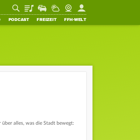
Playlist
Staupilot
Wetter
Webcam
Mein FFH
O
PODCAST
FREIZEIT
FFH-WELT
 über alles, was die Stadt bewegt: