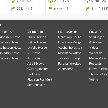
0 l/m² | 0%
0 l/m² | 0%
0 l/m² | 0%
11 km/h | S
6 km/h | S
8 km/h | S
n
GIONEN
VERKEHR
HOROSKOP
ON AIR
dhessen News
Staus Hessen
Horoskop Heute
Sendungen
hessen News
Blitzer Hessen
Horoskop Morgen
Aktionen
telhessen News
Unfälle Hessen
Wochenhoroskop
Videos
in-Main News
A3 News
Monatshoroskop
Webcams
hessen News
A5 News
Jahreshoroskop
Moderatoren
A661 News
Partnerhoroskop
Podcasts
Günstig tanken
Aszendent
News-Podcas
Parkhäuser
Themen-Tick
Flugplan Frankfurt
Voting
Schulausfälle