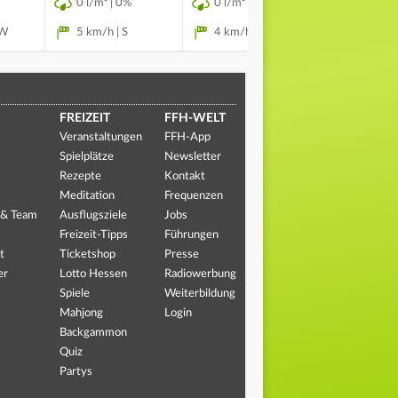
0 l/m² | 0%
0 l/m² | 0%
0 l/m² | 
SW
5 km/h | S
4 km/h | SO
4 km/h |
FREIZEIT
FFH-WELT
Veranstaltungen
FFH-App
Spielplätze
Newsletter
Rezepte
Kontakt
Meditation
Frequenzen
 & Team
Ausflugsziele
Jobs
Freizeit-Tipps
Führungen
t
Ticketshop
Presse
er
Lotto Hessen
Radiowerbung
Spiele
Weiterbildung
Mahjong
Login
Backgammon
Quiz
Partys