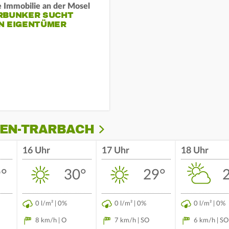
e Immobilie an der Mosel
RBUNKER SUCHT
N EIGENTÜMER
BEN-TRARBACH
16 Uhr
17 Uhr
18 Uhr
°
30°
29°
0 l/m² | 0%
0 l/m² | 0%
0 l/m² | 0%
8 km/h | O
7 km/h | SO
6 km/h | SO