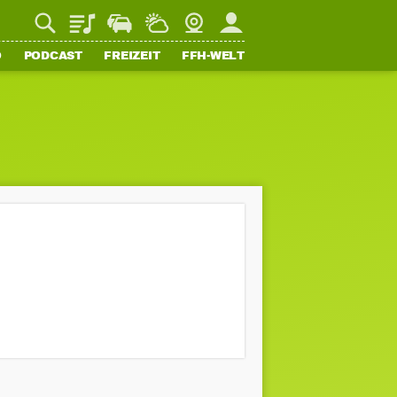
Playlist
Staupilot
Wetter
Webcam
Mein FFH
O
PODCAST
FREIZEIT
FFH-WELT