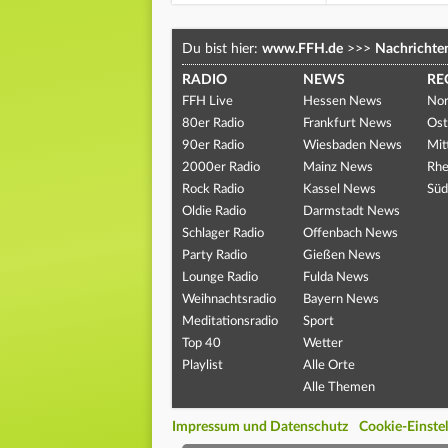
Du bist hier:
www.FFH.de
>>>
Nachrichte
RADIO
NEWS
RE
FFH Live
Hessen News
Nor
80er Radio
Frankfurt News
Ost
90er Radio
Wiesbaden News
Mit
2000er Radio
Mainz News
Rhe
Rock Radio
Kassel News
Süd
Oldie Radio
Darmstadt News
Schlager Radio
Offenbach News
Party Radio
Gießen News
Lounge Radio
Fulda News
Weihnachtsradio
Bayern News
Meditationsradio
Sport
Top 40
Wetter
Playlist
Alle Orte
Alle Themen
Impressum und Datenschutz
Cookie-Einste