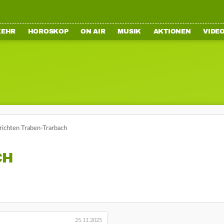
KEHR
HOROSKOP
ON AIR
MUSIK
AKTIONEN
VIDE
richten Traben-Trarbach
CH
25.11.2025