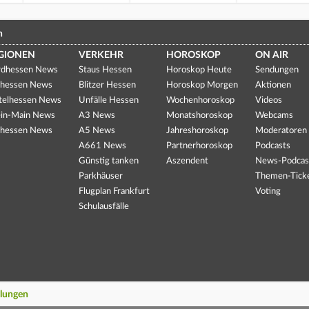
n
GIONEN
VERKEHR
HOROSKOP
ON AIR
dhessen News
Staus Hessen
Horoskop Heute
Sendungen
hessen News
Blitzer Hessen
Horoskop Morgen
Aktionen
telhessen News
Unfälle Hessen
Wochenhoroskop
Videos
in-Main News
A3 News
Monatshoroskop
Webcams
hessen News
A5 News
Jahreshoroskop
Moderatoren
A661 News
Partnerhoroskop
Podcasts
Günstig tanken
Aszendent
News-Podcas
Parkhäuser
Themen-Tick
Flugplan Frankfurt
Voting
Schulausfälle
llungen