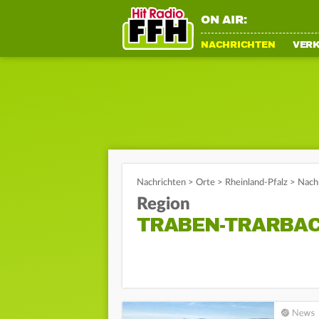
ON AIR:
NACHRICHTEN
VER
Nachrichten
>
Orte
>
Rheinland-Pfalz
>
Nach
Region
TRABEN-TRARBA