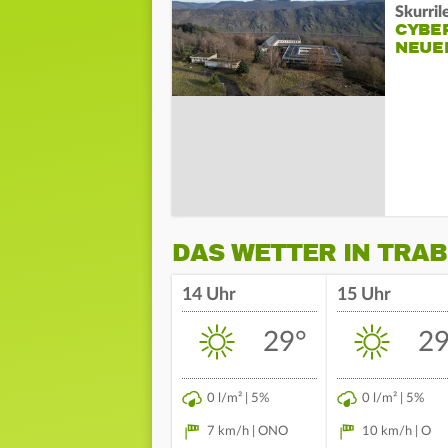
Skurril
CYBE
NEUE
DAS WETTER IN TRA
14 Uhr
15 Uhr
29°
29
0 l/m² | 5%
0 l/m² | 5%
7 km/h | ONO
10 km/h | O