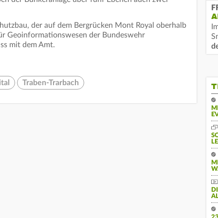
F
A
chutzbau, der auf dem Bergrücken Mont Royal oberhalb
I
 für Geoinformationswesen der Bundeswehr
S
uss mit dem Amt.
d
ital
Traben-Trarbach
T
M
E
S
L
M
W
D
A
2