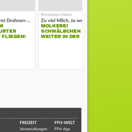
Polizei warnt Drohnen-Besitzer
Zu viel Milch, zu wenig Abnehme
M
MOLKEREI
STADTRAT
URTER
SCHWÄLBCHEN
WIEDER F
 FLIEGEN!
WEITER IN DER
SCHLAGZE
KRISE
FREIZEIT
FFH-WELT
Veranstaltungen
FFH-App