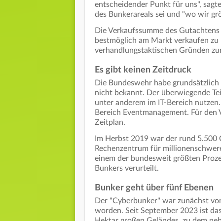
entscheidender Punkt für uns", sagt
des Bunkerareals sei und "wo wir g
Die Verkaufssumme des Gutachtens w
bestmöglich am Markt verkaufen zu 
verhandlungstaktischen Gründen zurü
Es gibt keinen Zeitdruck
Die Bundeswehr habe grundsätzlich I
nicht bekannt. Der überwiegende Tei
unter anderem im IT-Bereich nutzen.
Bereich Eventmanagement. Für den V
Zeitplan.
Im Herbst 2019 war der rund 5.500 Q
Rechenzentrum für millionenschwere 
einem der bundesweit größten Proze
Bunkers verurteilt.
Bunker geht über fünf Ebenen
Der "Cyberbunker" war zunächst vo
worden. Seit September 2023 ist da
Hektar großen Geländes, zu dem neb