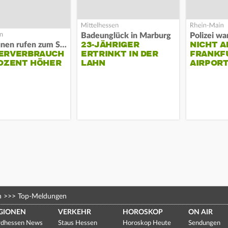
Badeunglück in Marburg
23-JÄHRIGER
NICHT A
Kommunen rufen zum Sparen auf
ERVERBRAUCH
ERTRINKT IN DER
FRANKF
OZENT HÖHER
LAHN
AIRPORT
n
>>>
Top-Meldungen
GIONEN
VERKEHR
HOROSKOP
ON AIR
dhessen News
Staus Hessen
Horoskop Heute
Sendungen