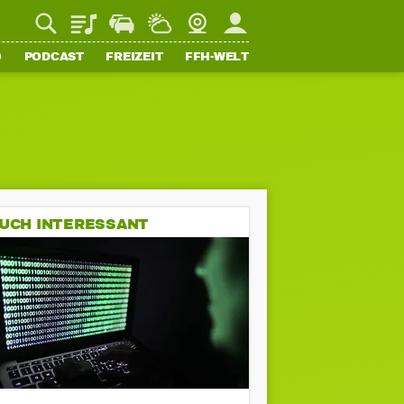
Playlist
Staupilot
Wetter
Webcam
Mein FFH
O
PODCAST
FREIZEIT
FFH-WELT
UCH INTERESSANT