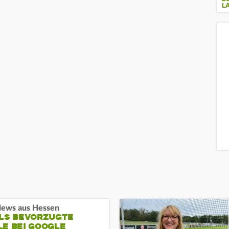
L
ews aus Hessen
ALS BEVORZUGTE
LE BEI GOOGLE