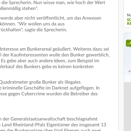
e die Sprecherin. Nun wisse man, wie hoch der Wert
rößenmäßig stehen".
Na
erde aber nicht veröffentlicht, um das Anwesen
S
können. "Wir wollen uns da aus
R
ckhalten", sagte die Sprecherin.
nteresse am Bunkerareal geäußert. Weiteres dazu sei
l der Kaufinteressenten wolle den Bunker gewerblich,
 Es gebe aber auch andere Ideen, zum Beispiel im
erkauf des Bunkers gebe es keinen konkreten
uadratmeter große Bunker als illegales
kriminelle Geschäfte im Darknet aufgeflogen. In
sse gegen Cybercrime wurden die Betreiber des
n der Generalstaatsanwaltschaft beschlagnahmt
s Land Rheinland-Pfalz Eigentümer des insgesamt 13
en der Bunkeranlage über fünf Ebenen auch zwei