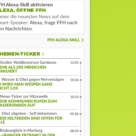
FH Alexa-Skill aktivieren
LEXA, ÖFFNE FFH
mmer die neuesten News auf dem
mart-Speaker:
Alexa, frage FFH nach
en Nachrichten
.
FFH ALEXA-SKILL
HEMEN-TICKER
Großer Waldbrand am Gardasee
12:05
EHR ALS 200 MENSCHEN
VAKUIERT
Wasser & Obst gegen Nervensägen
10:36
O WIRD MAN WESPEN GANZ
EICHT LOS
News-Ticker zur Hitzewelle
10:33
EHR KOMMUNEN RUFEN ZUM
ASSERSPAREN AUF
Obst abgeben - Saft bekommen
09:58
IESE KELTEREIEN SIND OFFEN FÜR
LLE
Badeunglück in Marburg
08:43
3-JÄHRIGER ERTRINKT IN DER