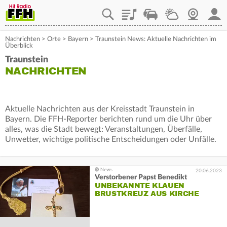
Playlist
Staupilot
Wetter
Webcam
Mein
Nachrichten
>
Orte
>
Bayern
>
Traunstein News: Aktuelle Nachrichten im
Überblick
Traunstein
NACHRICHTEN
Aktuelle Nachrichten aus der Kreisstadt Traunstein in
Bayern. Die FFH-Reporter berichten rund um die Uhr über
alles, was die Stadt bewegt: Veranstaltungen, Überfälle,
Unwetter, wichtige politische Entscheidungen oder Unfälle.
20.06.2023
Verstorbener Papst Benedikt
UNBEKANNTE KLAUEN
BRUSTKREUZ AUS KIRCHE