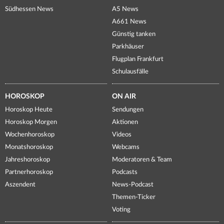
Südhessen News
A5 News
A661 News
Günstig tanken
Parkhäuser
Flugplan Frankfurt
Schulausfälle
HOROSKOP
ON AIR
Horoskop Heute
Sendungen
Horoskop Morgen
Aktionen
Wochenhoroskop
Videos
Monatshoroskop
Webcams
Jahreshoroskop
Moderatoren & Team
Partnerhoroskop
Podcasts
Aszendent
News-Podcast
Themen-Ticker
Voting