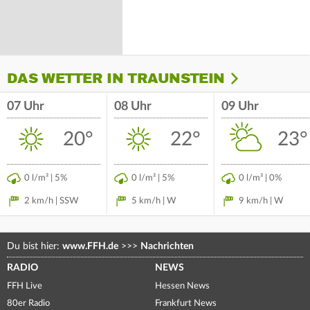
DAS WETTER IN TRAUNSTEIN
07 Uhr
08 Uhr
09 Uhr
20°
22°
23°
0 l/m² | 5%
0 l/m² | 5%
0 l/m² | 0%
2 km/h | SSW
5 km/h | W
9 km/h | W
Du bist hier:
www.FFH.de
>>>
Nachrichten
RADIO
NEWS
FFH Live
Hessen News
80er Radio
Frankfurt News