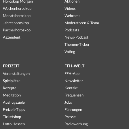
Horoskop Morgen
Aktionen
Wochenhoroskop
Videos
Monatshoroskop
Webcams
Jahreshoroskop
Moderatoren & Team
Partnerhoroskop
Podcasts
Aszendent
News-Podcast
Themen-Ticker
Voting
FREIZEIT
FFH-WELT
Veranstaltungen
FFH-App
Spielplätze
Newsletter
Rezepte
Kontakt
Meditation
Frequenzen
Ausflugsziele
Jobs
Freizeit-Tipps
Führungen
Ticketshop
Presse
Lotto Hessen
Radiowerbung