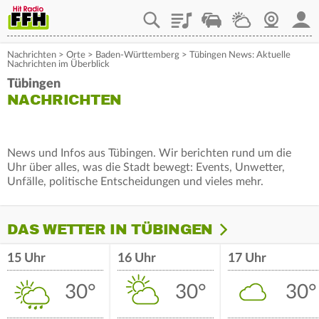
Playlist
Staupilot
Wetter
Webcam
Mein
Nachrichten
>
Orte
>
Baden-Württemberg
>
Tübingen News: Aktuelle
Nachrichten im Überblick
Tübingen
NACHRICHTEN
News und Infos aus Tübingen. Wir berichten rund um die
Uhr über alles, was die Stadt bewegt: Events, Unwetter,
Unfälle, politische Entscheidungen und vieles mehr.
DAS WETTER IN TÜBINGEN
15 Uhr
16 Uhr
17 Uhr
30°
30°
30°