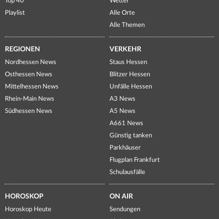
Top 40
Wetter
Playlist
Alle Orte
Alle Themen
REGIONEN
VERKEHR
Nordhessen News
Staus Hessen
Osthessen News
Blitzer Hessen
Mittelhessen News
Unfälle Hessen
Rhein-Main News
A3 News
Südhessen News
A5 News
A661 News
Günstig tanken
Parkhäuser
Flugplan Frankfurt
Schulausfälle
HOROSKOP
ON AIR
Horoskop Heute
Sendungen