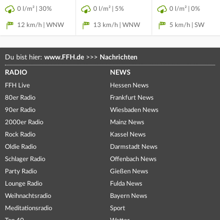
0 l/m² | 30%
0 l/m² | 5%
0 l/m² | 0%
12 km/h | WNW
13 km/h | WNW
5 km/h | SW
Du bist hier:
www.FFH.de
>>>
Nachrichten
RADIO
NEWS
FFH Live
Hessen News
80er Radio
Frankfurt News
90er Radio
Wiesbaden News
2000er Radio
Mainz News
Rock Radio
Kassel News
Oldie Radio
Darmstadt News
Schlager Radio
Offenbach News
Party Radio
Gießen News
Lounge Radio
Fulda News
Weihnachtsradio
Bayern News
Meditationsradio
Sport