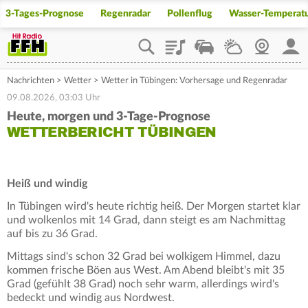
3-Tages-Prognose
Regenradar
Pollenflug
Wasser-Temperat
Playlist
Staupilot
Wetter
Webcam
Mein
Nachrichten
>
Wetter
>
Wetter in Tübingen: Vorhersage und Regenradar
09.08.2026, 03:03 Uhr
Heute, morgen und 3-Tage-Prognose
WETTERBERICHT TÜBINGEN
Heiß und windig
In Tübingen wird's heute richtig heiß. Der Morgen startet klar
und wolkenlos mit 14 Grad, dann steigt es am Nachmittag
auf bis zu 36 Grad.
Mittags sind's schon 32 Grad bei wolkigem Himmel, dazu
kommen frische Böen aus West. Am Abend bleibt's mit 35
Grad (gefühlt 38 Grad) noch sehr warm, allerdings wird's
bedeckt und windig aus Nordwest.