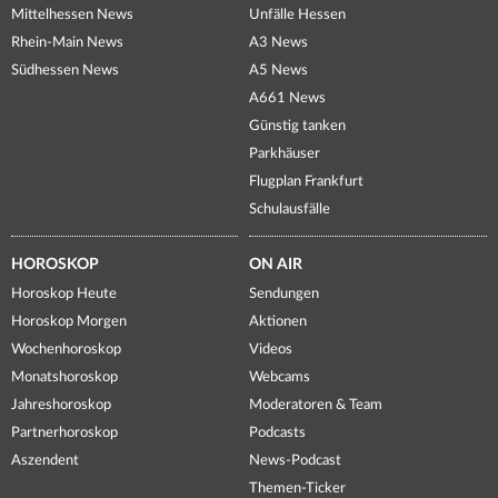
Mittelhessen News
Unfälle Hessen
Rhein-Main News
A3 News
Südhessen News
A5 News
A661 News
Günstig tanken
Parkhäuser
Flugplan Frankfurt
Schulausfälle
HOROSKOP
ON AIR
Horoskop Heute
Sendungen
Horoskop Morgen
Aktionen
Wochenhoroskop
Videos
Monatshoroskop
Webcams
Jahreshoroskop
Moderatoren & Team
Partnerhoroskop
Podcasts
Aszendent
News-Podcast
Themen-Ticker