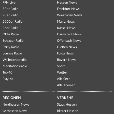
FFH Live
Hessen News
80er Radio
Frankfurt News
90er Radio
Wiesbaden News
2000er Radio
Mainz News
Rock Radio
Kassel News
Oldie Radio
Darmstadt News
Schlager Radio
Offenbach News
Party Radio
Gießen News
Lounge Radio
Fulda News
Weihnachtsradio
Bayern News
Meditationsradio
Sport
Top 40
Wetter
Playlist
Alle Orte
Alle Themen
REGIONEN
VERKEHR
Nordhessen News
Staus Hessen
Osthessen News
Blitzer Hessen