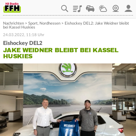
Playlist
Staupilot
Wetter
Webcam
Mein
Nachrichten
>
Sport
,
Nordhessen
>
Eishockey DEL2: Jake Weidner bleibt
bei Kassel Huskies
24.03.2022, 11:18 Uhr
Eishockey DEL2
JAKE WEIDNER BLEIBT BEI KASSEL
HUSKIES