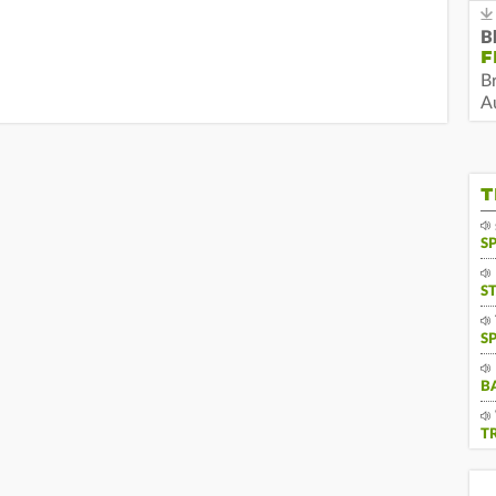
B
F
B
Au
T
S
S
S
B
T