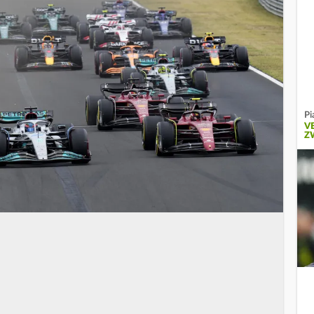
Pi
V
Z