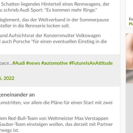
m Schatten liegendes Hinterteil eines Rennwagens, der
u schrieb Audi Sport: "Es kommen mehr Ringe."
Fo
Reglement, das der Weltverband in der Sommerpause
PI
ller in die Rennserie locken soll.
 und Aufsichtsrat der Konzernmutter Volkswagen
auch Porsche "für einen eventuellen Einstieg in die
ace...
#Audi
#news
#automotive
#FutureIsAnAttitude
6, 2022
geneinander an
stritten, vor allem die Pläne für einen Start mit zwei
 dem Red-Bull-Team von Weltmeister Max Verstappen
Sauber-Team einsteigen wollen, das derzeit mit Partner
rwegs ist.