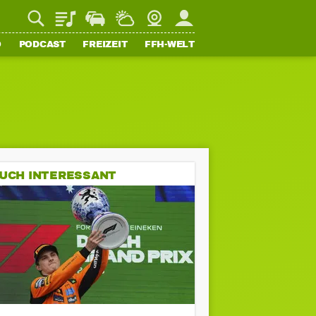
Playlist
Staupilot
Wetter
Webcam
Mein FFH
O
PODCAST
FREIZEIT
FFH-WELT
UCH INTERESSANT