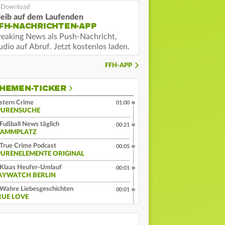
leib auf dem Laufenden
FH-NACHRICHTEN-APP
reaking News als Push-Nachricht,
dio auf Abruf. Jetzt kostenlos laden.
FFH-APP
HEMEN-TICKER
stern Crime
01:00
PURENSUCHE
Fußball News täglich
00:21
TAMMPLATZ
True Crime Podcast
00:05
PURENELEMENTE ORIGINAL
Klaas Heufer-Umlauf
00:01
AYWATCH BERLIN
Wahre Liebesgeschichten
00:01
RUE LOVE