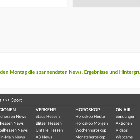
eden Montag die spannendsten News, Ergebnisse und Hintergr
n
>>>
Sport
GIONEN
VERKEHR
HOROSKOP
ON AIR
dhessen News
Staus Hessen
Horoskop Heute
Sendungen
hessen News
Blitzer Hessen
Horoskop Morgen
Aktionen
telhessen News
Unfälle Hessen
Wochenhoroskop
Videos
in-Main News
A3 News
Monatshoroskop
Webcams