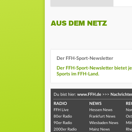
AUS DEM NETZ
Der FFH-Sport-Newsletter
Der FFH-Sport-Newsletter bietet j
Sports im FFH-Land.
Du bist hier:
www.FFH.de
>>>
Nachrichte
RADIO
NEWS
RE
FFH Live
Hessen News
Nor
80er Radio
Frankfurt News
Ost
90er Radio
Wiesbaden News
Mit
2000er Radio
Mainz News
Rhe