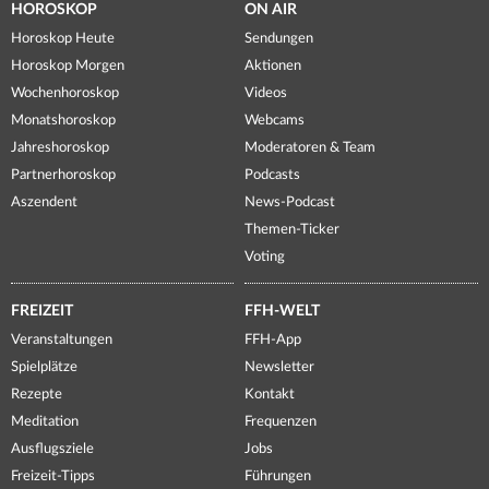
HOROSKOP
ON AIR
Horoskop Heute
Sendungen
Horoskop Morgen
Aktionen
Wochenhoroskop
Videos
Monatshoroskop
Webcams
Jahreshoroskop
Moderatoren & Team
Partnerhoroskop
Podcasts
Aszendent
News-Podcast
Themen-Ticker
Voting
FREIZEIT
FFH-WELT
Veranstaltungen
FFH-App
Spielplätze
Newsletter
Rezepte
Kontakt
Meditation
Frequenzen
Ausflugsziele
Jobs
Freizeit-Tipps
Führungen