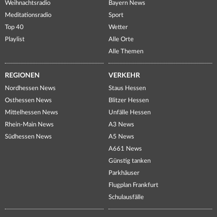
Weihnachtsradio
Bayern News
Meditationsradio
Sport
Top 40
Wetter
Playlist
Alle Orte
Alle Themen
REGIONEN
VERKEHR
Nordhessen News
Staus Hessen
Osthessen News
Blitzer Hessen
Mittelhessen News
Unfälle Hessen
Rhein-Main News
A3 News
Südhessen News
A5 News
A661 News
Günstig tanken
Parkhäuser
Flugplan Frankfurt
Schulausfälle