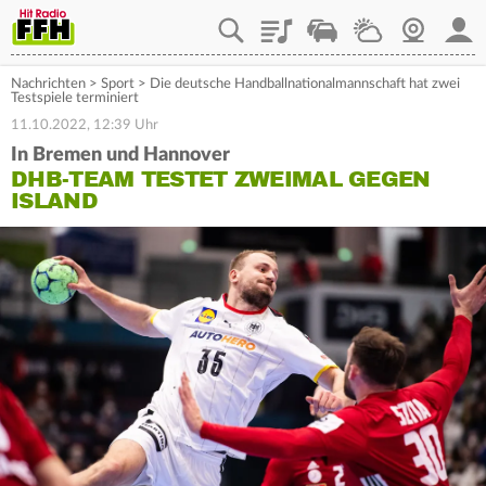
Playlist
Staupilot
Wetter
Webcam
Mein
Nachrichten
>
Sport
>
Die deutsche Handballnationalmannschaft hat zwei
Testspiele terminiert
11.10.2022, 12:39 Uhr
In Bremen und Hannover
DHB-TEAM TESTET ZWEIMAL GEGEN
ISLAND