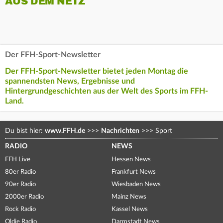
AUS DEM NETZ
Der FFH-Sport-Newsletter
Der FFH-Sport-Newsletter bietet jeden Montag die
spannendsten News, Ergebnisse und
Hintergrundgeschichten aus der Welt des Sports im FFH-
Land.
Du bist hier:
www.FFH.de
>>>
Nachrichten
>>>
Sport
RADIO
NEWS
FFH Live
Hessen News
80er Radio
Frankfurt News
90er Radio
Wiesbaden News
2000er Radio
Mainz News
Rock Radio
Kassel News
Oldie Radio
Darmstadt News