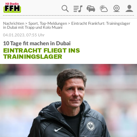
Playlist
Staupilot
Wetter
Webcam
Mein
Nachrichten
>
Sport
,
Top-Meldungen
>
Eintracht Frankfurt: Trainingslager
in Dubai mit Trapp und Kolo Muani
04.01.2023, 07:55 Uhr
10 Tage fit machen in Dubai
EINTRACHT FLIEGT INS
TRAININGSLAGER