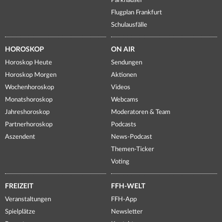
Parkhäuser
Flugplan Frankfurt
Schulausfälle
HOROSKOP
ON AIR
Horoskop Heute
Sendungen
Horoskop Morgen
Aktionen
Wochenhoroskop
Videos
Monatshoroskop
Webcams
Jahreshoroskop
Moderatoren & Team
Partnerhoroskop
Podcasts
Aszendent
News-Podcast
Themen-Ticker
Voting
FREIZEIT
FFH-WELT
Veranstaltungen
FFH-App
Spielplätze
Newsletter