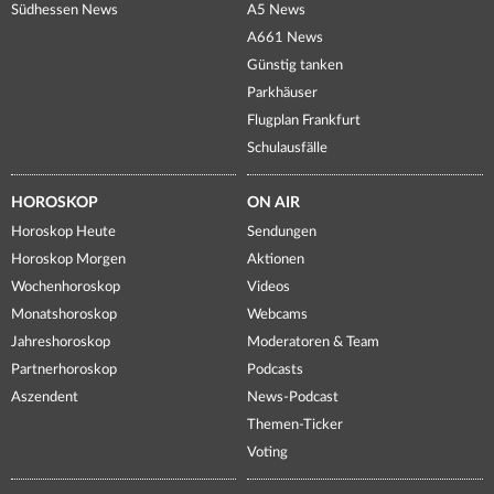
Südhessen News
A5 News
A661 News
Günstig tanken
Parkhäuser
Flugplan Frankfurt
Schulausfälle
HOROSKOP
ON AIR
Horoskop Heute
Sendungen
Horoskop Morgen
Aktionen
Wochenhoroskop
Videos
Monatshoroskop
Webcams
Jahreshoroskop
Moderatoren & Team
Partnerhoroskop
Podcasts
Aszendent
News-Podcast
Themen-Ticker
Voting