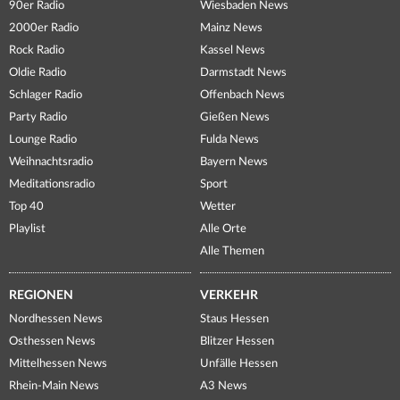
90er Radio
Wiesbaden News
2000er Radio
Mainz News
Rock Radio
Kassel News
Oldie Radio
Darmstadt News
Schlager Radio
Offenbach News
Party Radio
Gießen News
Lounge Radio
Fulda News
Weihnachtsradio
Bayern News
Meditationsradio
Sport
Top 40
Wetter
Playlist
Alle Orte
Alle Themen
REGIONEN
VERKEHR
Nordhessen News
Staus Hessen
Osthessen News
Blitzer Hessen
Mittelhessen News
Unfälle Hessen
Rhein-Main News
A3 News