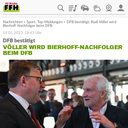
Playlist
Staupilot
Wetter
Webcam
Mein
Nachrichten
>
Sport
,
Top-Meldungen
>
DFB bestätigt: Rudi Völler wird
Bierhoff-Nachfolger beim DFB
19.01.2023, 18:43 Uhr
DFB bestätigt
VÖLLER WIRD BIERHOFF-NACHFOLGER
BEIM DFB