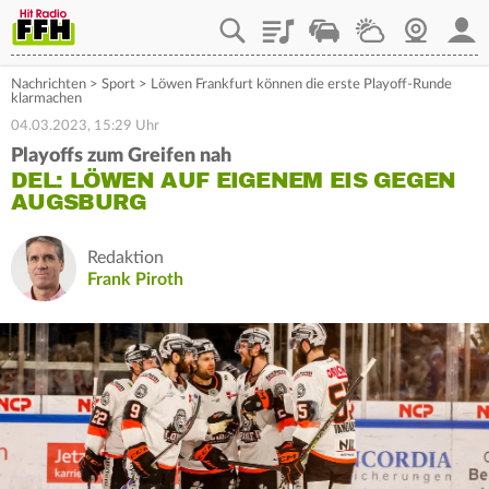
Playlist
Staupilot
Wetter
Webcam
Mein
Nachrichten
>
Sport
>
Löwen Frankfurt können die erste Playoff-Runde
klarmachen
04.03.2023, 15:29 Uhr
Playoffs zum Greifen nah
DEL: LÖWEN AUF EIGENEM EIS GEGEN
AUGSBURG
Redaktion
Frank Piroth