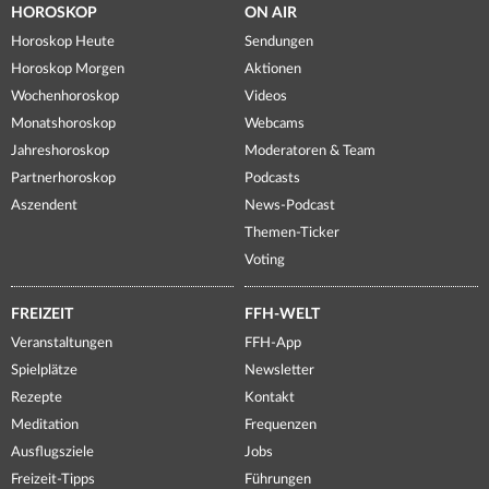
HOROSKOP
ON AIR
Horoskop Heute
Sendungen
Horoskop Morgen
Aktionen
Wochenhoroskop
Videos
Monatshoroskop
Webcams
Jahreshoroskop
Moderatoren & Team
Partnerhoroskop
Podcasts
Aszendent
News-Podcast
Themen-Ticker
Voting
FREIZEIT
FFH-WELT
Veranstaltungen
FFH-App
Spielplätze
Newsletter
Rezepte
Kontakt
Meditation
Frequenzen
Ausflugsziele
Jobs
Freizeit-Tipps
Führungen