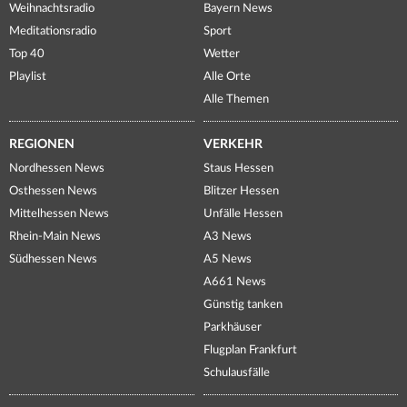
Weihnachtsradio
Bayern News
Meditationsradio
Sport
Top 40
Wetter
Playlist
Alle Orte
Alle Themen
REGIONEN
VERKEHR
Nordhessen News
Staus Hessen
Osthessen News
Blitzer Hessen
Mittelhessen News
Unfälle Hessen
Rhein-Main News
A3 News
Südhessen News
A5 News
A661 News
Günstig tanken
Parkhäuser
Flugplan Frankfurt
Schulausfälle