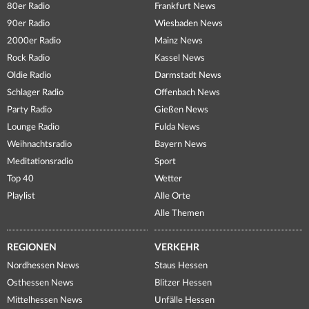
80er Radio
Frankfurt News
90er Radio
Wiesbaden News
2000er Radio
Mainz News
Rock Radio
Kassel News
Oldie Radio
Darmstadt News
Schlager Radio
Offenbach News
Party Radio
Gießen News
Lounge Radio
Fulda News
Weihnachtsradio
Bayern News
Meditationsradio
Sport
Top 40
Wetter
Playlist
Alle Orte
Alle Themen
REGIONEN
VERKEHR
Nordhessen News
Staus Hessen
Osthessen News
Blitzer Hessen
Mittelhessen News
Unfälle Hessen