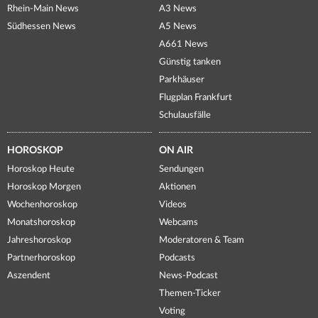
Rhein-Main News
A3 News
Südhessen News
A5 News
A661 News
Günstig tanken
Parkhäuser
Flugplan Frankfurt
Schulausfälle
HOROSKOP
ON AIR
Horoskop Heute
Sendungen
Horoskop Morgen
Aktionen
Wochenhoroskop
Videos
Monatshoroskop
Webcams
Jahreshoroskop
Moderatoren & Team
Partnerhoroskop
Podcasts
Aszendent
News-Podcast
Themen-Ticker
Voting