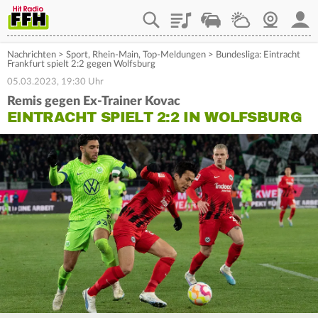
Playlist
Staupilot
Wetter
Webcam
Mein
Nachrichten
>
Sport
,
Rhein-Main
,
Top-Meldungen
>
Bundesliga: Eintracht
Frankfurt spielt 2:2 gegen Wolfsburg
05.03.2023, 19:30 Uhr
Remis gegen Ex-Trainer Kovac
EINTRACHT SPIELT 2:2 IN WOLFSBURG