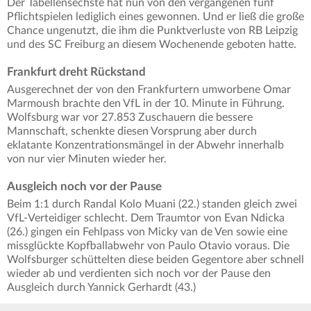
Der Tabellensechste hat nun von den vergangenen fünf
Pflichtspielen lediglich eines gewonnen. Und er ließ die große
Chance ungenutzt, die ihm die Punktverluste von RB Leipzig
und des SC Freiburg an diesem Wochenende geboten hatte.
Frankfurt dreht Rückstand
Ausgerechnet der von den Frankfurtern umworbene Omar
Marmoush brachte den VfL in der 10. Minute in Führung.
Wolfsburg war vor 27.853 Zuschauern die bessere
Mannschaft, schenkte diesen Vorsprung aber durch
eklatante Konzentrationsmängel in der Abwehr innerhalb
von nur vier Minuten wieder her.
Ausgleich noch vor der Pause
Beim 1:1 durch Randal Kolo Muani (22.) standen gleich zwei
VfL-Verteidiger schlecht. Dem Traumtor von Evan Ndicka
(26.) gingen ein Fehlpass von Micky van de Ven sowie eine
missglückte Kopfballabwehr von Paulo Otavio voraus. Die
Wolfsburger schüttelten diese beiden Gegentore aber schnell
wieder ab und verdienten sich noch vor der Pause den
Ausgleich durch Yannick Gerhardt (43.)