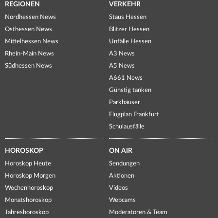
REGIONEN
VERKEHR
Nordhessen News
Staus Hessen
Osthessen News
Blitzer Hessen
Mittelhessen News
Unfälle Hessen
Rhein-Main News
A3 News
Südhessen News
A5 News
A661 News
Günstig tanken
Parkhäuser
Flugplan Frankfurt
Schulausfälle
HOROSKOP
ON AIR
Horoskop Heute
Sendungen
Horoskop Morgen
Aktionen
Wochenhoroskop
Videos
Monatshoroskop
Webcams
Jahreshoroskop
Moderatoren & Team