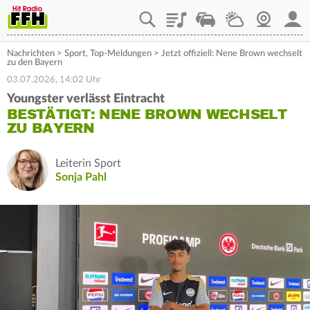
Playlist
Staupilot
Wetter
Webcam
Mein
Nachrichten
>
Sport
,
Top-Meldungen
>
Jetzt offiziell: Nene Brown wechselt
zu den Bayern
03.07.2026, 14:02 Uhr
Youngster verlässt Eintracht
BESTÄTIGT: NENE BROWN WECHSELT
ZU BAYERN
Leiterin Sport
Sonja Pahl