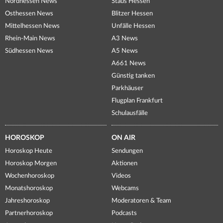
Nordhessen News
Staus Hessen
Osthessen News
Blitzer Hessen
Mittelhessen News
Unfälle Hessen
Rhein-Main News
A3 News
Südhessen News
A5 News
A661 News
Günstig tanken
Parkhäuser
Flugplan Frankfurt
Schulausfälle
HOROSKOP
ON AIR
Horoskop Heute
Sendungen
Horoskop Morgen
Aktionen
Wochenhoroskop
Videos
Monatshoroskop
Webcams
Jahreshoroskop
Moderatoren & Team
Partnerhoroskop
Podcasts