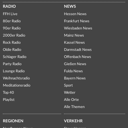
RADIO
NEWS
FFH Live
Hessen News
80er Radio
Frankfurt News
90er Radio
Wiesbaden News
2000er Radio
Mainz News
Rock Radio
Kassel News
Oldie Radio
Darmstadt News
Schlager Radio
Offenbach News
Party Radio
Gießen News
Lounge Radio
Fulda News
Weihnachtsradio
Bayern News
Meditationsradio
Sport
Top 40
Wetter
Playlist
Alle Orte
Alle Themen
REGIONEN
VERKEHR