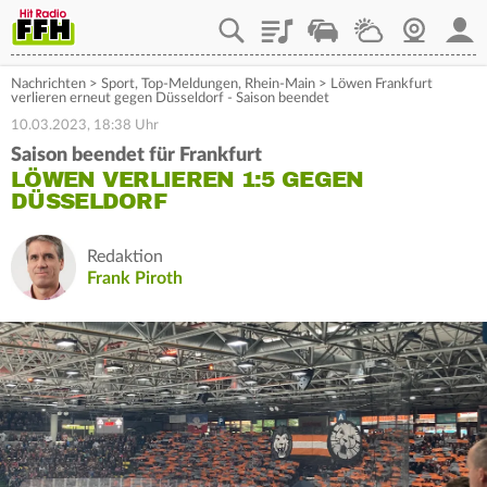
Playlist
Staupilot
Wetter
Webcam
Mein
Nachrichten
>
Sport
,
Top-Meldungen
,
Rhein-Main
>
Löwen Frankfurt
verlieren erneut gegen Düsseldorf - Saison beendet
10.03.2023, 18:38 Uhr
Saison beendet für Frankfurt
LÖWEN VERLIEREN 1:5 GEGEN
DÜSSELDORF
Redaktion
Frank Piroth