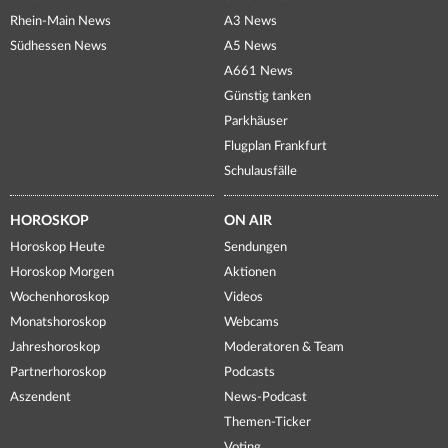
Rhein-Main News
A3 News
Südhessen News
A5 News
A661 News
Günstig tanken
Parkhäuser
Flugplan Frankfurt
Schulausfälle
HOROSKOP
ON AIR
Horoskop Heute
Sendungen
Horoskop Morgen
Aktionen
Wochenhoroskop
Videos
Monatshoroskop
Webcams
Jahreshoroskop
Moderatoren & Team
Partnerhoroskop
Podcasts
Aszendent
News-Podcast
Themen-Ticker
Voting