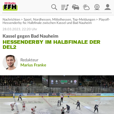
Playlist
Staupilot
Wetter
Webcam
Mein
Nachrichten
>
Sport
,
Nordhessen
,
Mittelhessen
,
Top-Meldungen
>
Playoff-
Hessenderby fix: Halbfinale zwischen Kassel und Bad Nauheim
28.03.2023, 22:20 Uhr
Kassel gegen Bad Nauheim
HESSENDERBY IM HALBFINALE DER
DEL2
Redakteur
Marius Franke