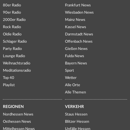
80er Radio
Frankfurt News
90er Radio
Wiesbaden News
2000er Radio
Mainz News
Rock Radio
Kassel News
Oldie Radio
Darmstadt News
Schlager Radio
Offenbach News
Party Radio
Gießen News
Lounge Radio
Fulda News
Weihnachtsradio
Bayern News
Meditationsradio
Sport
Top 40
Wetter
Playlist
Alle Orte
Alle Themen
REGIONEN
VERKEHR
Nordhessen News
Staus Hessen
Osthessen News
Blitzer Hessen
Mittelhessen News
Unfälle Hessen