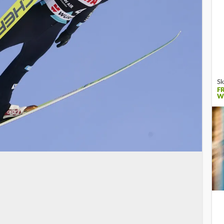
Sk
F
W