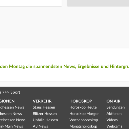
eden Montag die spannendsten News, Ergebnisse und Hintergr
n
>>>
Sport
GIONEN
VERKEHR
HOROSKOP
ON AIR
dhessen News
Staus Hessen
Horoskop Heute
Sendungen
hessen News
Blitzer Hessen
Horoskop Morgen
Aktionen
telhessen News
Unfälle Hessen
Wochenhoroskop
Videos
in-Main News
A3 News
Monatshoroskop
Webcams