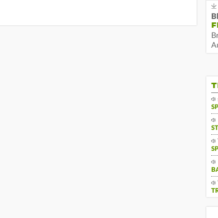
B
F
B
Au
T
S
S
S
B
T