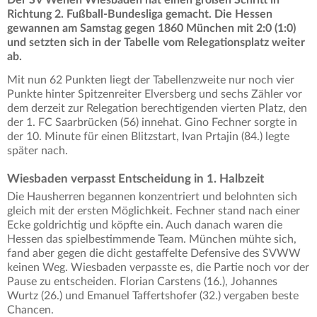
Der SV Wehen Wiesbaden hat einen großen Schritt in
Richtung 2. Fußball-Bundesliga gemacht. Die Hessen
gewannen am Samstag gegen 1860 München mit 2:0 (1:0)
und setzten sich in der Tabelle vom Relegationsplatz weiter
ab.
Mit nun 62 Punkten liegt der Tabellenzweite nur noch vier
Punkte hinter Spitzenreiter Elversberg und sechs Zähler vor
dem derzeit zur Relegation berechtigenden vierten Platz, den
der 1. FC Saarbrücken (56) innehat. Gino Fechner sorgte in
der 10. Minute für einen Blitzstart, Ivan Prtajin (84.) legte
später nach.
Wiesbaden verpasst Entscheidung in 1. Halbzeit
Die Hausherren begannen konzentriert und belohnten sich
gleich mit der ersten Möglichkeit. Fechner stand nach einer
Ecke goldrichtig und köpfte ein. Auch danach waren die
Hessen das spielbestimmende Team. München mühte sich,
fand aber gegen die dicht gestaffelte Defensive des SVWW
keinen Weg. Wiesbaden verpasste es, die Partie noch vor der
Pause zu entscheiden. Florian Carstens (16.), Johannes
Wurtz (26.) und Emanuel Taffertshofer (32.) vergaben beste
Chancen.