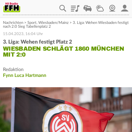
Playlist
Staupilot
Wetter
Webcam
Mein
Nachrichten
>
Sport
,
Wiesbaden/Mainz
>
3. Liga: Wehen Wiesbaden festigt
nach 2:0 Sieg Tabellenplatz 2
15.04.2023, 16:04 Uhr
3. Liga: Wehen festigt Platz 2
WIESBADEN SCHLÄGT 1860 MÜNCHEN
MIT 2:0
Redaktion
Fynn Luca Hartmann