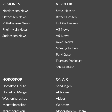
REGIONEN
VERKEHR
Nordhessen News
Staus Hessen
Osthessen News
Blitzer Hessen
Mittelhessen News
Unfälle Hessen
Rhein-Main News
A3 News
Südhessen News
A5 News
A661 News
Günstig tanken
Parkhäuser
Flugplan Frankfurt
Schulausfälle
HOROSKOP
ON AIR
Horoskop Heute
Sendungen
Horoskop Morgen
Aktionen
Wochenhoroskop
Videos
Monatshoroskop
Webcams
Jahreshoroskop
Moderatoren & Team